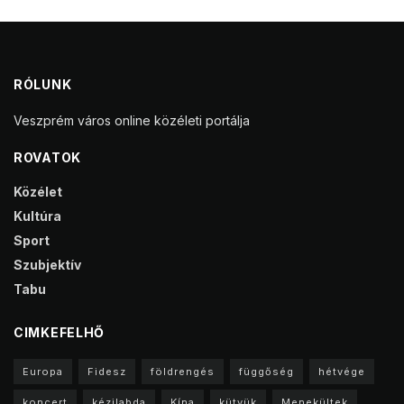
RÓLUNK
Veszprém város online közéleti portálja
ROVATOK
Közélet
Kultúra
Sport
Szubjektív
Tabu
CIMKEFELHŐ
Europa
Fidesz
földrengés
függőség
hétvége
koncert
kézilabda
Kína
kütyük
Menekültek