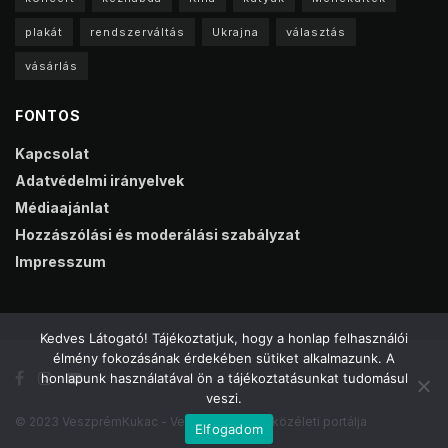
plakát
rendszerváltás
Ukrajna
választás
vásárlás
FONTOS
Kapcsolat
Adatvédelmi irányelvek
Médiaajánlat
Hozzászólási és moderálási szabályzat
Impresszum
Kedves Látogató! Tájékoztatjuk, hogy a honlap felhasználói
élmény fokozásának érdekében sütiket alkalmazunk. A
honlapunk használatával ön a tájékoztatásunkat tudomásul
veszi.
© 2023 VeszprémKukac - Veszprém online közéleti portálja
Elfogadom