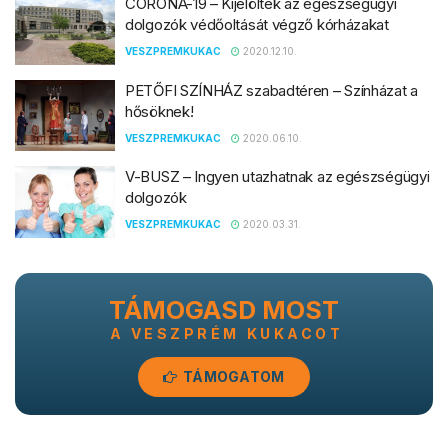
CORONA-19 – Kijelölték az egészségügyi
dolgozók védőoltását végző kórházakat
VESZPREMKUKAC
2020.12.10.
PETŐFI SZÍNHÁZ szabadtéren – Színházat a
hősöknek!
VESZPREMKUKAC
2020.06.10.
V-BUSZ – Ingyen utazhatnak az egészségügyi
dolgozók
VESZPREMKUKAC
2020.03.31.
TÁMOGASD MOST
A VESZPRÉM KUKACOT
TÁMOGATOM