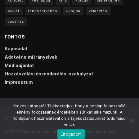
koncert
kézilabda
Kína
kütyük
Menekültek
plakát
rendszerváltás
Ukrajna
választás
vásárlás
FONTOS
Kapcsolat
Adatvédelmi irányelvek
Médiaajánlat
Hozzászólási és moderálási szabályzat
Impresszum
Kedves Látogató! Tájékoztatjuk, hogy a honlap felhasználói
élmény fokozásának érdekében sütiket alkalmazunk. A
honlapunk használatával ön a tájékoztatásunkat tudomásul
veszi.
© 2023 VeszprémKukac - Veszprém online közéleti portálja
Elfogadom