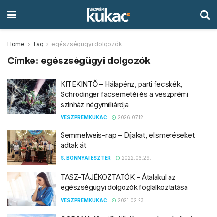
Home
Tag
egészségügyi dolgozók
Címke:
egészségügyi dolgozók
KITEKINTŐ – Hálapénz, parti fecskék,
Schrödinger facsemetéi és a veszprémi
színház négymilliárdja
VESZPREMKUKAC
2026.07.12.
Semmelweis-nap – Díjakat, elismeréseket
adtak át
S. BONNYAI ESZTER
2022.06.29.
TASZ-TÁJÉKOZTATÓK – Átalakul az
egészségügyi dolgozók foglalkoztatása
VESZPREMKUKAC
2021.02.23.