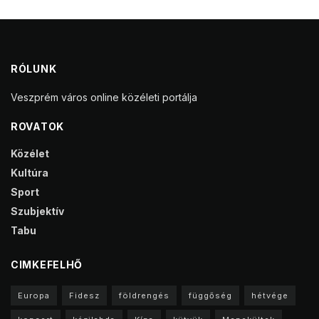
RÓLUNK
Veszprém város online közéleti portálja
ROVATOK
Közélet
Kultúra
Sport
Szubjektív
Tabu
CIMKEFELHŐ
Europa
Fidesz
földrengés
függőség
hétvége