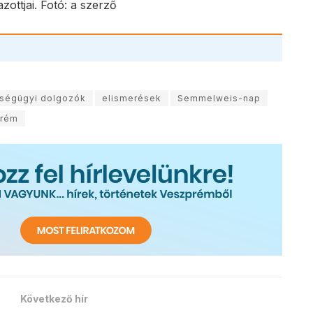
ottjai. Fotó: a szerző
ségügyi dolgozók
elismerések
Semmelweis-nap
prém
Következő hír