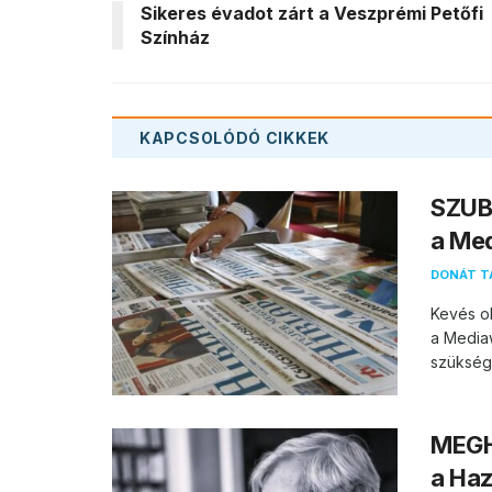
Sikeres évadot zárt a Veszprémi Petőfi
Színház
KAPCSOLÓDÓ
CIKKEK
SZUBJ
a Med
DONÁT T
Kevés ol
a Mediaw
szüksége
MEGHA
a Haz