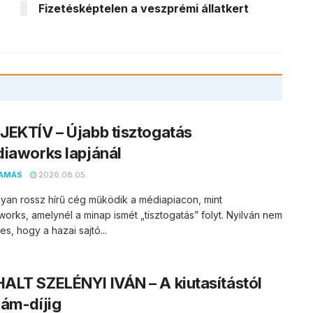
Fizetésképtelen a veszprémi állatkert
EKTÍV – Újabb tisztogatás
iaworks lapjánál
AMÁS
2026.08.05.
yan rossz hírű cég működik a médiapiacon, mint
orks, amelynél a minap ismét „tisztogatás” folyt. Nyilván nem
s, hogy a hazai sajtó...
LT SZELÉNYI IVÁN – A kiutasítástól
ám-díjig