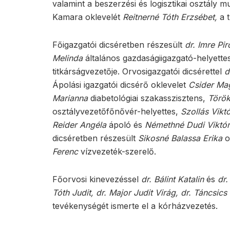
valamint a beszerzési és logisztikai osztály 
Kamara oklevelét
Reitnerné Tóth Erzsébet,
a t
Főigazgatói dicséretben részesült
dr. Imre Pi
Melinda
általános gazdaságiigazgató-helyette
titkárságvezetője. Orvosigazgatói dicsérettel
d
Ápolási igazgatói dicsérő oklevelet
Csider Ma
Marianna
diabetológiai szakasszisztens,
Törö
osztályvezetőfőnővér-helyettes,
Szollás Viktó
Reider Angéla
ápoló és
Némethné Dudi Viktór
dicséretben részesült
Sikosné Balassa Erika
o
Ferenc
vízvezeték-szerelő.
Főorvosi kinevezéssel
dr. Bálint Katalin
és
dr.
Tóth Judit, dr. Major Judit Virág, dr. Táncsics
tevékenységét ismerte el a kórházvezetés.