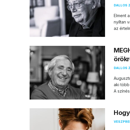
DALLOS 
Elment a
nyíltan 
az értel
MEGH
örökr
DALLOS 
Auguszt
aki több
A színés
Hogya
VESZPR