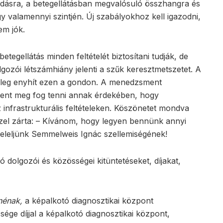
dásra, a betegellátásban megvalósuló összhangra és
valamennyi szintjén. Új szabályokhoz kell igazodni,
em jók.
etegellátás minden feltételét biztosítani tudják, de
ozói létszámhiány jelenti a szűk keresztmetszetet. A
őleg enyhít ezen a gondon. A menedzsment
indent meg fog tenni annak érdekében, hogy
z infrastrukturális feltételeken. Köszönetet mondva
zel zárta: – Kívánom, hogy legyen bennünk annyi
feleljünk Semmelweis Ignác szellemiségének!
dolgozói és közösségei kitüntetéseket, díjakat,
nénak,
a képalkotó diagnosztikai központ
ége díjjal a képalkotó diagnosztikai központ,