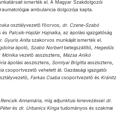
munkatársait ismerték el. A Magyar Szakdolgozói
raumatológiai ambulancia dolgozója kapta.
roska
osztályvezető főorvos,
dr. Czene-Szabó
s és
Palcsik-Hajdár Hajnalka,
az ápolási igazgatóság
r. Gyuris Anita
szakorvos munkáját ismerték el.
gdolna
ápoló,
Szabó Norbert
betegszállító,
Hegedűs
k Mónika
vezető asszisztens,
Mázsa Anikó
ria
ápolási asszisztens,
Somlyai Brigitta
asszisztens,
ia
csoportvezető vehetett át. Gazdasági igazgatói
sztályvezető,
Farkas Csaba
csoportvezető és
Kránitz
 Rencsik Annamária,
míg adjunktusi kinevezéssel
dr.
 Péter
és
dr. Urbanics Kinga
tudományos és szakmai