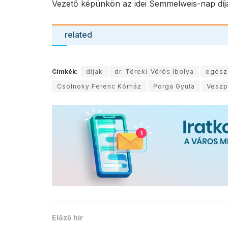
Vezető képünkön az idei Semmelweis-nap díjaz
related
Címkék:
díjak
dr. Töreki-Vörös Ibolya
egész
Csolnoky Ferenc Kórház
Porga Gyula
Vesz
Előző hír