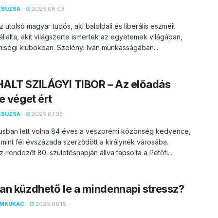
ZSUZSA
2026.08.03.
z utolsó magyar tudós, aki baloldali és liberális eszméit
vállalta, akit világszerte ismertek az egyetemek világában,
miségi klubokban. Szelényi Iván munkásságában...
ALT SZILÁGYI TIBOR – Az előadás
e véget ért
ZSUZSA
2026.07.03.
usban lett volna 84 éves a veszprémi közönség kedvence,
 mint fél évszázada szerződött a királynék városába.
z-rendezőt 80. születésnapján állva tapsolta a Petőfi...
n küzdhető le a mindennapi stressz?
EMKUKAC
2026.06.16.