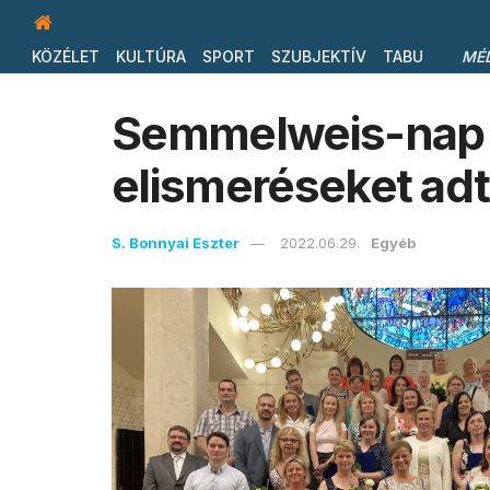
KÖZÉLET
KULTÚRA
SPORT
SZUBJEKTÍV
TABU
MÉ
Semmelweis-nap –
elismeréseket adt
S. Bonnyai Eszter
2022.06.29.
Egyéb