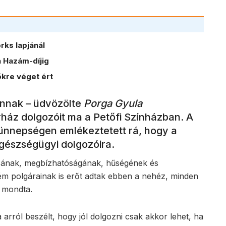
ks lapjánál
 Hazám-díjig
kre véget ért
annak – üdvözölte
Porga Gyula
ház dolgozóit ma a Petőfi Színházban. A
ünnepségen emlékeztetett rá, hogy a
egészségügyi dolgozóira.
itásának, megbízhatóságának, hűségének és
ém polgárainak is erőt adtak ebben a nehéz, minden
– mondta.
 arról beszélt, hogy jól dolgozni csak akkor lehet, ha