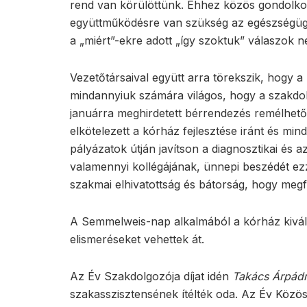
rend van körülöttünk. Ehhez közös gondolko
együttműködésre van szükség az egészségügy 
a „miért”-ekre adott „így szoktuk” válaszok n
Vezetőtársaival együtt arra törekszik, hogy a b
mindannyiuk számára világos, hogy a szakdolg
januárra meghirdetett bérrendezés remélhet
elkötelezett a kórház fejlesztése iránt és m
pályázatok útján javítson a diagnosztikai és a
valamennyi kollégájának, ünnepi beszédét ez
szakmai elhivatottság és bátorság, hogy meg
A Semmelweis-nap alkalmából a kórház kiváló 
elismeréseket vehettek át.
Az Év Szakdolgozója díjat idén
Takács Árpád
szakasszisztensének ítélték oda. Az Év Közöss