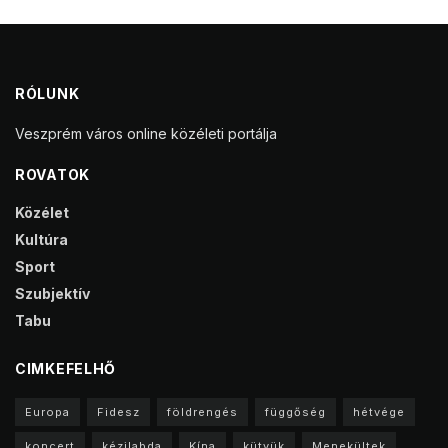
RÓLUNK
Veszprém város online közéleti portálja
ROVATOK
Közélet
Kultúra
Sport
Szubjektív
Tabu
CIMKEFELHŐ
Europa
Fidesz
földrengés
függőség
hétvége
koncert
kézilabda
Kína
kütyük
Menekültek