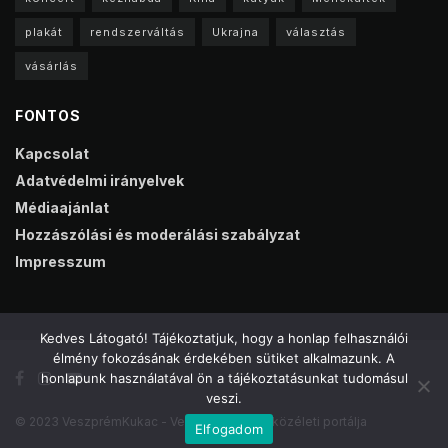
plakát
rendszerváltás
Ukrajna
választás
vásárlás
FONTOS
Kapcsolat
Adatvédelmi irányelvek
Médiaajánlat
Hozzászólási és moderálási szabályzat
Impresszum
Kedves Látogató! Tájékoztatjuk, hogy a honlap felhasználói
élmény fokozásának érdekében sütiket alkalmazunk. A
honlapunk használatával ön a tájékoztatásunkat tudomásul
veszi.
© 2023 VeszprémKukac - Veszprém online közéleti portálja
Elfogadom