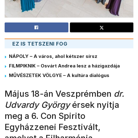
EZ IS TETSZENI FOG
NÁPOLY – A város, ahol kétszer sírsz
FILMPIKNIK – Osvárt Andrea lesz a házigazdája
MŰVÉSZETEK VÖLGYE – A kultúra dialógus
Május 18-án Veszprémben
dr.
Udvardy György
érsek nyitja
meg a 6. Con Spirito
Egyházzenei Fesztivált,