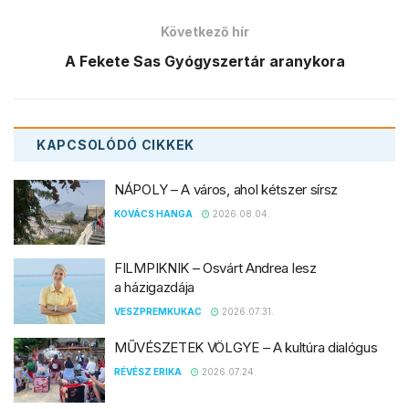
Következő hír
A Fekete Sas Gyógyszertár aranykora
KAPCSOLÓDÓ
CIKKEK
NÁPOLY – A város, ahol kétszer sírsz
KOVÁCS HANGA
2026.08.04.
FILMPIKNIK – Osvárt Andrea lesz
a házigazdája
VESZPREMKUKAC
2026.07.31.
MŰVÉSZETEK VÖLGYE – A kultúra dialógus
RÉVÉSZ ERIKA
2026.07.24.