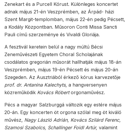
Zenekart és a Purcell Kórust. Különleges koncertet
adnak május 21-én Veszprémben, az Árpád- házi
Szent Margit-templomban, május 22-én pedig Pécsett,
a Kodály Központban. Műsoron Conti Missa Sancti
Pauli című szerzeménye és Vivaldi Gloriája.
A fesztivál keretein belül a nagy múltú Bécsi
Zeneművészeti Egyetem Choral Scholajának
csodálatos gregorián műsorát hallhatják május 18-án
Veszprémben, május 19-én Pécsett és május 20-án
Szegeden. Az Ausztriából érkező kórus karvezetője
prof. dr. Antanina Kalechyts
, a hangversenyen
közreműködik
Kovács Róbert
orgonaművész.
Pécs a magyar Salzburggá változik egy estére május
20-án. Egy koncerten öt orgona szólal meg öt kiváló
művész,
Nagy László Adrián, Kovács Szilárd Ferenc,
Szamosi Szabolcs, Schallinger Foidl Artúr,
valamint