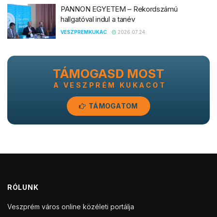
PANNON EGYETEM – Rekordszámú
hallgatóval indul a tanév
VESZPREMKUKAC
2026.07.24.
TÁMOGASD MOST
A VESZPRÉM KUKACOT
TÁMOGATOM
RÓLUNK
Veszprém város online közéleti portálja