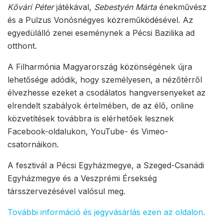
Kővári Péter
játékával,
Sebestyén Márta
énekművész
és a Pulzus Vonósnégyes közreműködésével. Az
egyedülálló zenei eseménynek a Pécsi Bazilika ad
otthont.
A Filharmónia Magyarország közönségének újra
lehetősége adódik, hogy személyesen, a nézőtérről
élvezhesse ezeket a csodálatos hangversenyeket az
elrendelt szabályok értelmében, de az élő, online
közvetítések továbbra is elérhetőek lesznek
Facebook-oldalukon, YouTube- és Vimeo-
csatornáikon.
A fesztivál a Pécsi Egyházmegye, a Szeged-Csanádi
Egyházmegye és a Veszprémi Érsekség
társszervezésével valósul meg.
További információ és jegyvásárlás ezen az oldalon.