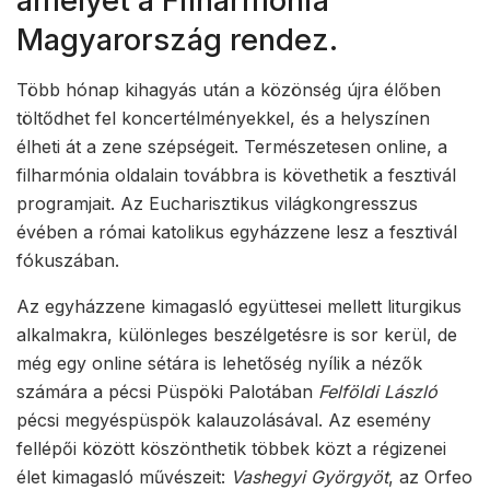
amelyet a Filharmónia
Magyarország rendez.
Több hónap kihagyás után a közönség újra élőben
töltődhet fel koncertélményekkel, és a helyszínen
élheti át a zene szépségeit. Természetesen online, a
filharmónia oldalain továbbra is követhetik a fesztivál
programjait. Az Eucharisztikus világkongresszus
évében a római katolikus egyházzene lesz a fesztivál
fókuszában.
Az egyházzene kimagasló együttesei mellett liturgikus
alkalmakra, különleges beszélgetésre is sor kerül, de
még egy online sétára is lehetőség nyílik a nézők
számára a pécsi Püspöki Palotában
Felföldi László
pécsi megyéspüspök kalauzolásával. Az esemény
fellépői között köszönthetik többek közt a régizenei
élet kimagasló művészeit:
Vashegyi Györgyöt
, az Orfeo