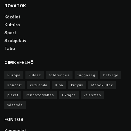
ROVATOK
Közélet
Kultúra
Sport
Szubjektív
Tabu
CIMKEFELHŐ
Europa
Fidesz
földrengés
függőség
hétvége
koncert
kézilabda
Kína
kütyük
Menekültek
plakát
rendszerváltás
Ukrajna
választás
vásárlás
FONTOS
Kapcsolat