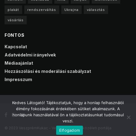
plakát
rendszerváltás
Ukrajna
választás
vásárlás
FONTOS
Kapcsolat
Adatvédelmi irányelvek
Médiaajánlat
Hozzászólási és moderálási szabályzat
Impresszum
Kedves Látogató! Tájékoztatjuk, hogy a honlap felhasználói
élmény fokozásának érdekében sütiket alkalmazunk. A
honlapunk használatával ön a tájékoztatásunkat tudomásul
veszi.
© 2023 VeszprémKukac - Veszprém online közéleti portálja
Elfogadom