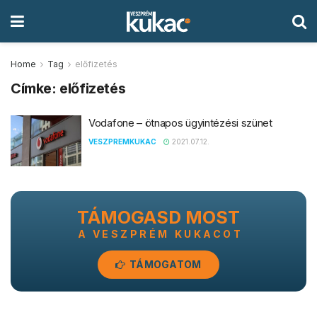
Home
Tag
előfizetés
Címke:
előfizetés
Vodafone – ötnapos ügyintézési szünet
VESZPREMKUKAC
2021.07.12.
TÁMOGASD MOST
A VESZPRÉM KUKACOT
TÁMOGATOM