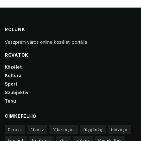
RÓLUNK
Veszprém város online közéleti portálja
ROVATOK
Közélet
Kultúra
Sport
Szubjektív
Tabu
CIMKEFELHŐ
Europa
Fidesz
földrengés
függőség
hétvége
koncert
kézilabda
Kína
kütyük
Menekültek