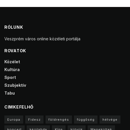
RÓLUNK
Veszprém város online közéleti portálja
ROVATOK
Közélet
Kultúra
Sport
Szubjektív
Tabu
CIMKEFELHŐ
Europa
Fidesz
földrengés
függőség
hétvége
koncert
kézilabda
Kína
kütyük
Menekültek