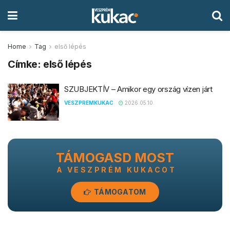
Home
Tag
első lépés
Címke:
első lépés
SZUBJEKTÍV – Amikor egy ország vízen járt
VESZPREMKUKAC
2026.05.10.
TÁMOGASD MOST
A VESZPRÉM KUKACOT
TÁMOGATOM