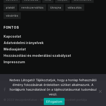
plakát
rendszerváltás
Ukrajna
választás
vásárlás
FONTOS
Kapcsolat
Adatvédelmi irányelvek
Médiaajánlat
Hozzászólási és moderálási szabályzat
Impresszum
Kedves Látogató! Tájékoztatjuk, hogy a honlap felhasználói
élmény fokozásának érdekében sütiket alkalmazunk. A
honlapunk használatával ön a tájékoztatásunkat tudomásul
veszi.
© 2023 VeszprémKukac - Veszprém online közéleti portálja
Elfogadom