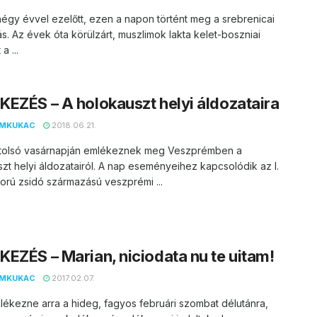
gy évvel ezelőtt, ezen a napon történt meg a srebrenicai
s. Az évek óta körülzárt, muszlimok lakta kelet-boszniai
a ...
EZÉS – A holokauszt helyi áldozataira
EMKUKAC
2018.06.21.
utolsó vasárnapján emlékeznek meg Veszprémben a
zt helyi áldozatairól. A nap eseményeihez kapcsolódik az I.
orú zsidó származású veszprémi ...
EZÉS – Marian, niciodata nu te uitam!
EMKUKAC
2017.02.07.
lékezne arra a hideg, fagyos februári szombat délutánra,