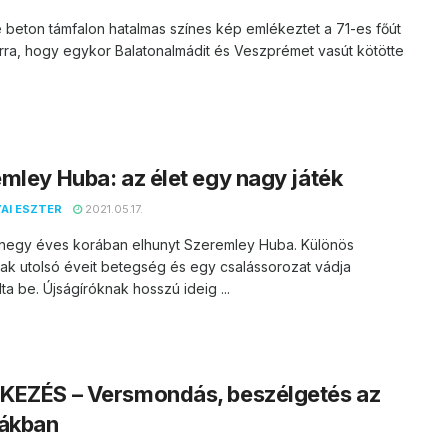
 beton támfalon hatalmas színes kép emlékeztet a 71-es főút
arra, hogy egykor Balatonalmádit és Veszprémet vasút kötötte
mley Huba: az élet egy nagy játék
AI ESZTER
2021.05.17.
negy éves korában elhunyt Szeremley Huba. Különös
nak utolsó éveit betegség és egy csalássorozat vádja
ta be. Újságíróknak hosszú ideig ...
KEZÉS – Versmondás, beszélgetés az
eákban