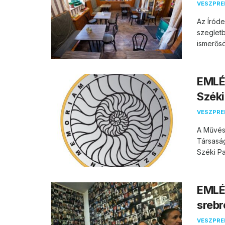
VESZPR
Az Íróde
szegletb
ismerősö
EMLÉ
Széki
VESZPR
A Művés
Társasá
Széki Pa
EMLÉ
srebr
VESZPR