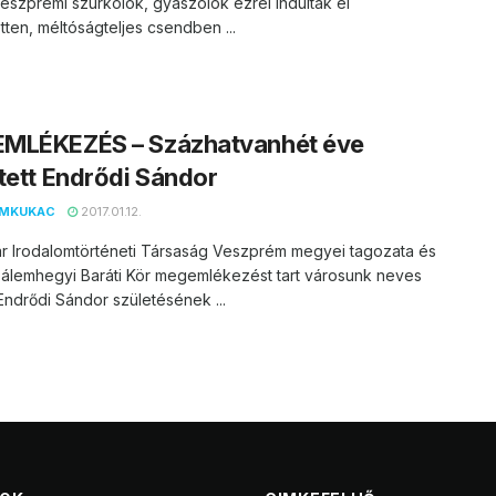
eszprémi szurkolók, gyászolók ezrei indultak el
ten, méltóságteljes csendben ...
MLÉKEZÉS – Százhatvanhét éve
tett Endrődi Sándor
EMKUKAC
2017.01.12.
r Irodalomtörténeti Társaság Veszprém megyei tagozata és
sálemhegyi Baráti Kör megemlékezést tart városunk neves
 Endrődi Sándor születésének ...