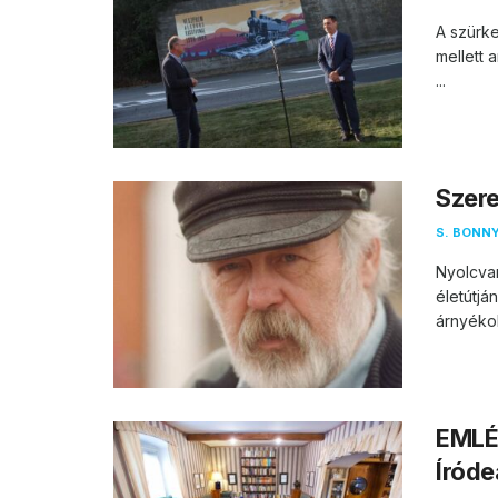
A szürke
mellett 
...
Szere
S. BONNY
Nyolcva
életútjá
árnyékol
EMLÉ
Íród