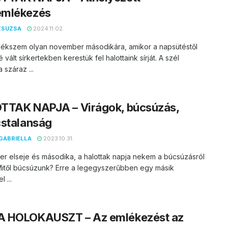
mlékezés
ZSUZSA
2024.11.02.
ékszem olyan november másodikára, amikor a napsütéstől
 vált sírkertekben kerestük fel halottaink sírját. A szél
 száraz ...
TTAK NAPJA – Virágok, búcsúzás,
cstalanság
GABRIELLA
2023.10.31.
r elseje és másodika, a halottak napja nekem a búcsúzásról
 Mitől búcsúzunk? Erre a legegyszerűbben egy másik
 ...
 HOLOKAUSZT – Az emlékezést az