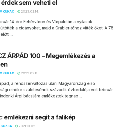
i érdek sem veheti el
EMKUKAC
2023.02.14.
bruár 14-ére Fehérváron és Várpalotán a nyilasok
jtötték a cigányokat, majd a Grábler-tóhoz vitték őket. A 78
lőtti ...
Z ÁRPÁD 100 – Megemlékezés a
ben
EMKUKAC
2022.02.11.
rpád, a rendszerváltozás utáni Magyarország első
sági elnöke születésének századik évfordulója volt február
indenki Árpi bácsijára emlékeztek tegnap ...
: emlékezni segít a falikép
ZSUZSA
2021.10.02.