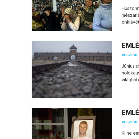
Huszonné
mészárlá
enklávét 
EMLÉK
VESZPR
Június 
holokaus
világháb
EMLÉK
VESZPR
Ki ne em