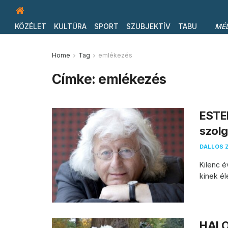
KÖZÉLET
KULTÚRA
SPORT
SZUBJEKTÍV
TABU
MÉ
Home
Tag
emlékezés
Címke:
emlékezés
ESTE
szolg
DALLOS 
Kilenc é
kinek él
HALO