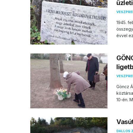
üzlet
VESZPR
1945. fe
összegyű
évvel eze
GÖNC
liget
VESZPR
Göncz Á
köztársa
10-én. M
Vasút
DALLOS 