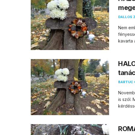
mege
DALLOS 
Nem eml
fényessé
kavarta a
HALO
taná
BARTUC 
Novembe
is szól.
kérdéssel
ROMA