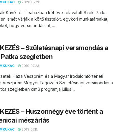
EMKUKAC
2020.07.20.
ák Kávé- és Teaházban két éve felavatott Széki Patka-
en ismét várják a költő tisztelőit, egykori munkatársakat,
ket, hogy versmondással, ...
KEZÉS – Születésnapi versmondás a
 Patka szegletben
EMKUKAC
2019.07.23.
zetek Háza Veszprém és a Magyar Irodalomtörténeti
g Veszprém Megyei Tagozata Születésnapi versmondás a
tka szegletben című programja július ...
KEZÉS – Huszonnégy éve történt a
enicai mészárlás
EMKUKAC
2019.07.11.