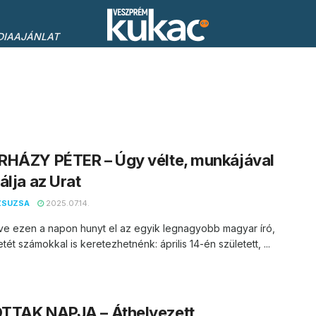
DIAAJÁNLAT
RHÁZY PÉTER – Úgy vélte, munkájával
álja az Urat
ZSUZSA
2025.07.14.
ve ezen a napon hunyt el az egyik legnagyobb magyar író,
etét számokkal is keretezhetnénk: április 14-én született, ...
TTAK NAPJA – Áthelyezett