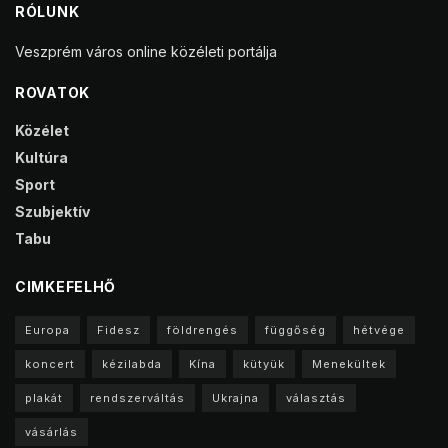
RÓLUNK
Veszprém város online közéleti portálja
ROVATOK
Közélet
Kultúra
Sport
Szubjektív
Tabu
CIMKEFELHŐ
Europa
Fidesz
földrengés
függőség
hétvége
koncert
kézilabda
Kína
kütyük
Menekültek
plakát
rendszerváltás
Ukrajna
választás
vásárlás