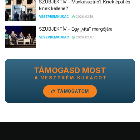
SZUBJEKTÍV – Munkásszálló? Kinek épül és
kinek kellene?
VESZPREMKUKAC
2026.03.19.
SZUBJEKTÍV – Egy „vita” margójára
VESZPREMKUKAC
2026.02.07.
TÁMOGASD MOST
A VESZPRÉM KUKACOT
TÁMOGATOM