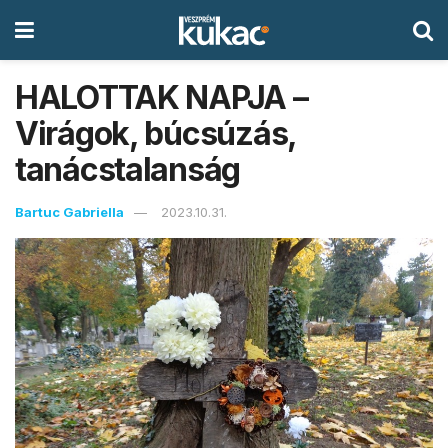
HALOTTAK NAPJA –
Virágok, búcsúzás,
tanácstalanság
Bartuc Gabriella
2023.10.31.