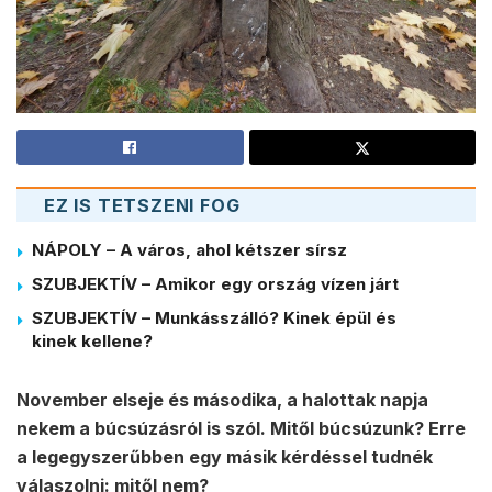
EZ IS TETSZENI FOG
NÁPOLY – A város, ahol kétszer sírsz
SZUBJEKTÍV – Amikor egy ország vízen járt
SZUBJEKTÍV – Munkásszálló? Kinek épül és
kinek kellene?
November elseje és másodika, a halottak napja
nekem a búcsúzásról is szól. Mitől búcsúzunk? Erre
a legegyszerűbben egy másik kérdéssel tudnék
válaszolni: mitől nem?