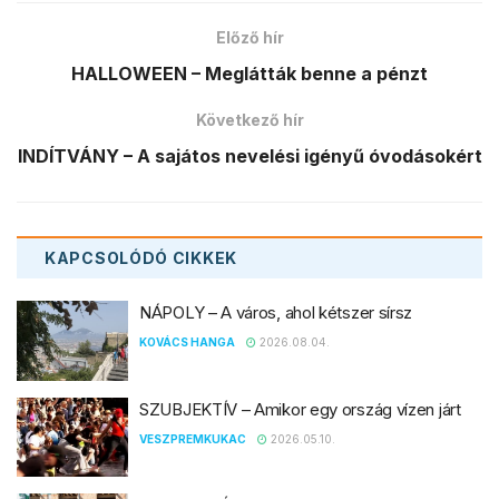
Előző hír
HALLOWEEN – Meglátták benne a pénzt
Következő hír
INDÍTVÁNY – A sajátos nevelési igényű óvodásokért
KAPCSOLÓDÓ
CIKKEK
NÁPOLY – A város, ahol kétszer sírsz
KOVÁCS HANGA
2026.08.04.
SZUBJEKTÍV – Amikor egy ország vízen járt
VESZPREMKUKAC
2026.05.10.