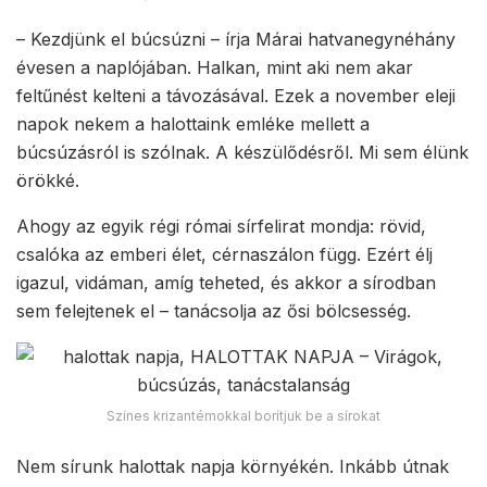
– Kezdjünk el búcsúzni – írja Márai hatvanegynéhány
évesen a naplójában. Halkan, mint aki nem akar
feltűnést kelteni a távozásával. Ezek a november eleji
napok nekem a halottaink emléke mellett a
búcsúzásról is szólnak. A készülődésről. Mi sem élünk
örökké.
Ahogy az egyik régi római sírfelirat mondja: rövid,
csalóka az emberi élet, cérnaszálon függ. Ezért élj
igazul, vidáman, amíg teheted, és akkor a sírodban
sem felejtenek el – tanácsolja az ősi bölcsesség.
Színes krizantémokkal borítjuk be a sírokat
Nem sírunk halottak napja környékén. Inkább útnak