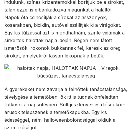
indulunk, színes krizantémokkal borítjuk be a sírokat,
talán ezzel is elbarikádozva magunkat a haláltól.
Napok óta csinosítják a sírokat az asszonyok,
kosarakban, biciklin, autóval szállítják ki a virágokat.
Egy kis túlzással azt is mondhatnám, szinte vidámak a
sírkertek halottak napja idején. Régen nem látott
ismerősök, rokonok bukkannak fel, keresik az öreg
sírokat, amelyekről lassan lekopnak a betűk.
A gyerekeket nem zavarja a felnőttek tanácstalansága,
tévelygése a temetőben, ők itt is tudnak önfeledten
futkosni a napsütésben. Sültgesztenye- és dióscukor-
árusok telepszenek a temetőkapukba. Egy kis
édességgel, némi halloweenbolondsággal oldjuk a
szomorúságot.