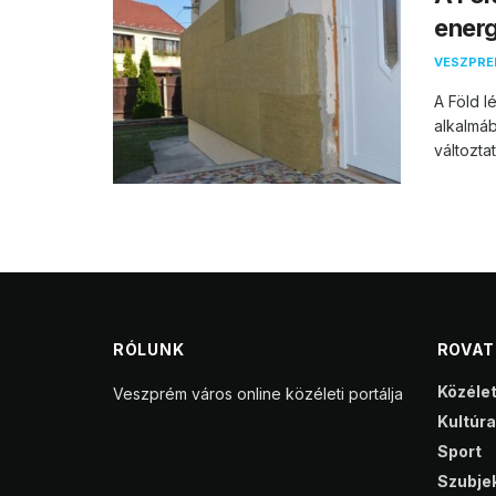
ener
VESZPR
A Föld l
alkalmáb
változta
RÓLUNK
ROVA
Közéle
Veszprém város online közéleti portálja
Kultúra
Sport
Szubjek