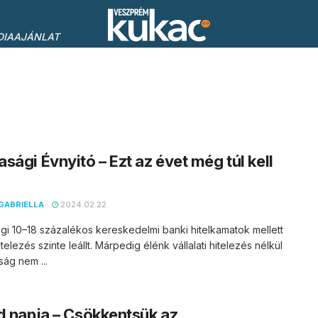
DIAAJÁNLAT
sági Évnyitó – Ezt az évet még túl kell
GABRIELLA
2024.02.22.
egi 10–18 százalékos kereskedelmi banki hitelkamatok mellett
itelezés szinte leállt. Márpedig élénk vállalati hitelezés nélkül
ág nem ...
d napja – Csökkentsük az