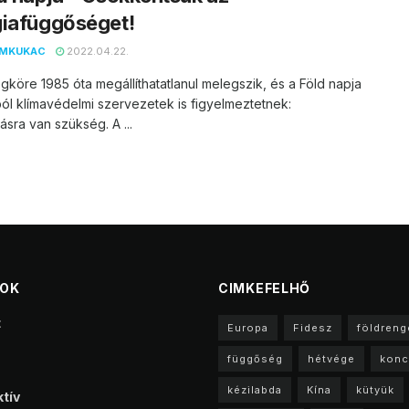
giafüggőséget!
EMKUKAC
2022.04.22.
égköre 1985 óta megállíthatatlanul melegszik, és a Föld napja
ól klímavédelmi szervezetek is figyelmeztetnek:
tásra van szükség. A ...
TOK
CIMKEFELHŐ
t
Europa
Fidesz
földreng
függőség
hétvége
konc
kézilabda
Kína
kütyük
tív