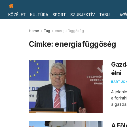
KÖZÉLET
KULTÚRA
SPORT
SZUBJEKTÍV
TABU
MÉ
Home
Tag
energiafüggőség
Címke:
energiafüggőség
Gazda
élni
BARTUC 
A jelenl
a forinth
a gazdas
A Föl