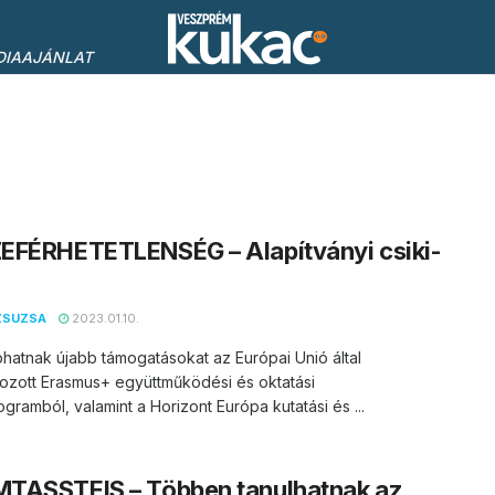
DIAAJÁNLAT
EFÉRHETETLENSÉG – Alapítványi csiki-
ZSUZSA
2023.01.10.
atnak újabb támogatásokat az Európai Unió által
rozott Erasmus+ együttműködési és oktatási
gramból, valamint a Horizont Európa kutatási és ...
TASSTEIS – Többen tanulhatnak az