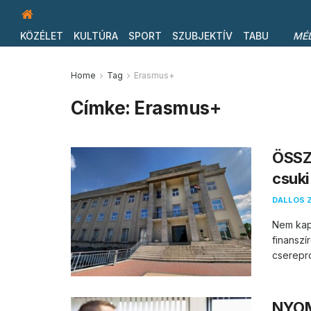
KÖZÉLET
KULTÚRA
SPORT
SZUBJEKTÍV
TABU
MÉ
Home
Tag
Erasmus+
Címke:
Erasmus+
ÖSSZ
csuki
DALLOS 
Nem kaph
finanszí
cserepro
NYOM