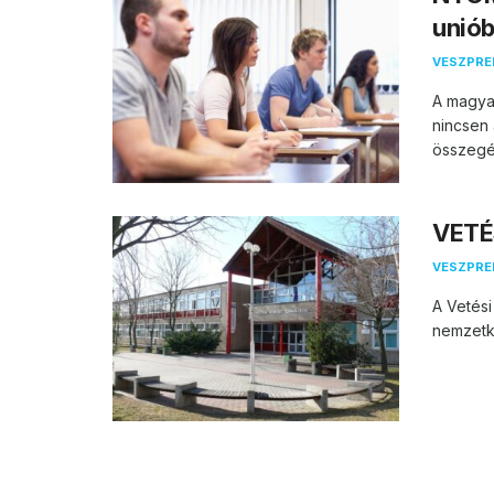
unió
VESZPR
A magyar
nincsen 
összegét.
VETÉS
VESZPR
A Vetési
nemzetkö