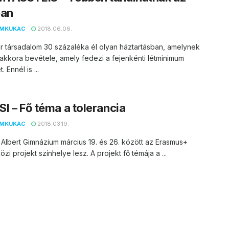
ban
EMKUKAC
2018.06.06.
 társadalom 30 százaléka él olyan háztartásban, amelynek
akkora bevétele, amely fedezi a fejenkénti létminimum
 Ennél is ...
I – Fő téma a tolerancia
EMKUKAC
2018.03.19.
 Albert Gimnázium március 19. és 26. között az Erasmus+
zi projekt színhelye lesz. A projekt fő témája a ...