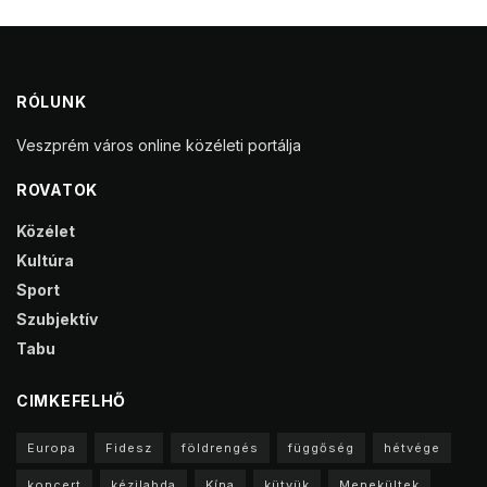
RÓLUNK
Veszprém város online közéleti portálja
ROVATOK
Közélet
Kultúra
Sport
Szubjektív
Tabu
CIMKEFELHŐ
Europa
Fidesz
földrengés
függőség
hétvége
koncert
kézilabda
Kína
kütyük
Menekültek