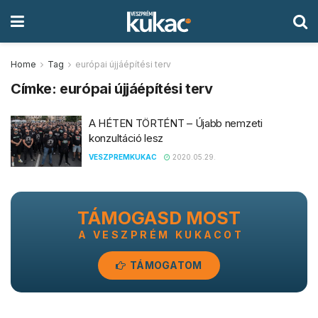
Home
Tag
európai újjáépítési terv
Címke:
európai újjáépítési terv
A HÉTEN TÖRTÉNT – Újabb nemzeti
konzultáció lesz
VESZPREMKUKAC
2020.05.29.
TÁMOGASD MOST
A VESZPRÉM KUKACOT
TÁMOGATOM