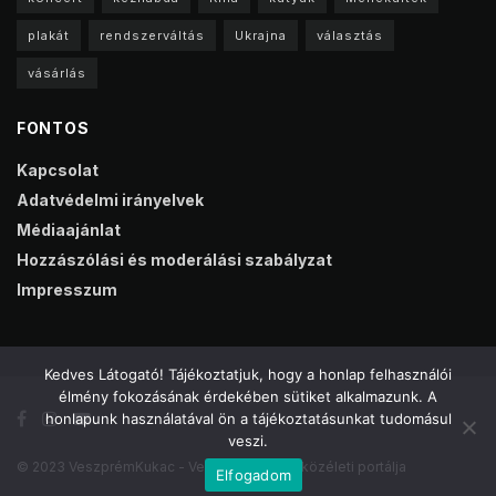
plakát
rendszerváltás
Ukrajna
választás
vásárlás
FONTOS
Kapcsolat
Adatvédelmi irányelvek
Médiaajánlat
Hozzászólási és moderálási szabályzat
Impresszum
Kedves Látogató! Tájékoztatjuk, hogy a honlap felhasználói
élmény fokozásának érdekében sütiket alkalmazunk. A
honlapunk használatával ön a tájékoztatásunkat tudomásul
veszi.
© 2023 VeszprémKukac - Veszprém online közéleti portálja
Elfogadom