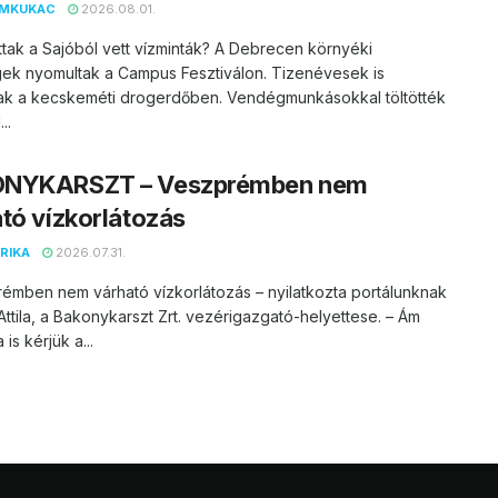
EMKUKAC
2026.08.01.
ttak a Sajóból vett vízminták? A Debrecen környéki
ek nyomultak a Campus Fesztiválon. Tizenévesek is
ak a kecskeméti drogerdőben. Vendégmunkásokkal töltötték
..
NYKARSZT – Veszprémben nem
tó vízkorlátozás
RIKA
2026.07.31.
émben nem várható vízkorlátozás – nyilatkozta portálunknak
ttila, a Bakonykarszt Zrt. vezérigazgató-helyettese. – Ám
is kérjük a...