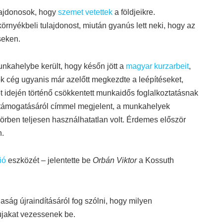
ulajdonosok, hogy
szemet vetettek
a földjeikre.
rnyékbeli tulajdonost, miután gyanús lett neki, hogy az
seken.
unkahelybe került, hogy későn jött a
magyar kurzarbeit
,
ok cég ugyanis már azelőtt megkezdte a leépítéseket,
 idején történő csökkentett munkaidős foglalkoztatásnak
 támogatásáról címmel megjelent, a munkahelyek
örben teljesen használhatatlan volt. Érdemes először
n.
ió
eszközét – jelentette be
Orbán Viktor
a Kossuth
daság újraindításáról fog szólni, hogy milyen
újakat vezessenek be.