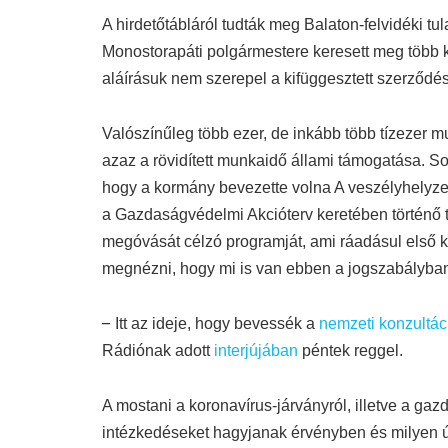
A hirdetőtábláról tudták meg Balaton-felvidéki t
Monostorapáti polgármestere keresett meg több kö
aláírásuk nem szerepel a kifüggesztett szerződé
Valószínűleg több ezer, de inkább több tízezer m
azaz a rövidített munkaidő állami támogatása. S
hogy a kormány bevezette volna A veszélyhelyzet
a Gazdaságvédelmi Akcióterv keretében történő
megóvását célzó programját, ami ráadásul első k
megnézni, hogy mi is van ebben a jogszabályba
–
Itt az ideje, hogy bevessék a
nemzeti konzultác
Rádiónak adott
interjújában
péntek reggel.
A mostani a koronavírus-járványról, illetve a gaz
intézkedéseket hagyjanak érvényben és milyen 