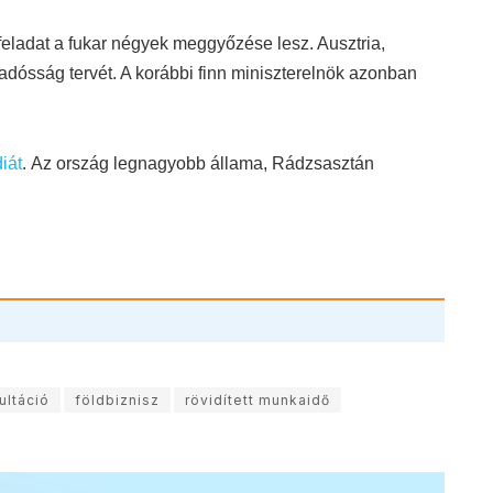
feladat a fukar négyek meggyőzése lesz. Ausztria,
adósság tervét. A korábbi finn miniszterelnök azonban
diát
. Az ország legnagyobb állama, Rádzsasztán
ultáció
földbiznisz
rövidített munkaidő