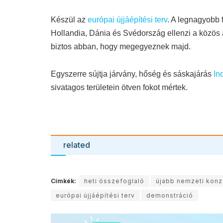
Készül az
európai újjáépítési terv
. A legnagyobb 
Hollandia, Dánia és Svédország ellenzi a közös 
biztos abban, hogy megegyeznek majd.
Egyszerre sújtja járvány, hőség és sáskajárás
In
sivatagos területein ötven fokot mértek.
related
Címkék:
heti összefoglaló
újabb nemzeti konz
európai újjáépítési terv
demonstráció