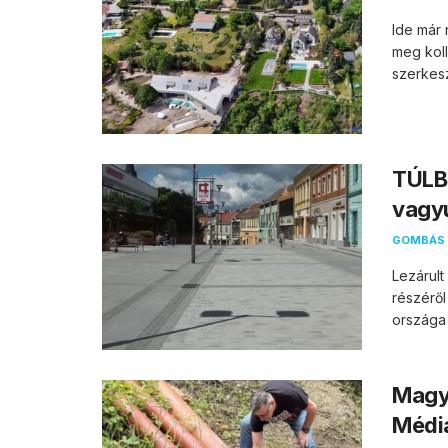
Ide már 
meg koll
szerkesz
TÚLB
vagy
GOMBÁS 
Lezárul
részéről
országa 
Magya
Média