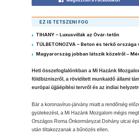
EZ IS TETSZENI FOG
TIHANY – Luxusvillák az Óvár-tetőn
TÚLBETONOZVA – Beton és térkő országa 
Magyarország jobban látszik közelről – Méd
Heti összefoglalónkban a Mi Hazánk Mozgalom
földbizniszről, a rövidített munkaidő állami t
európai újjáépítési tervről és az indiai helyzet
Bár a koronavírus-járvány miatt a rendőrség előze
gyülekezést, a Mi Hazánk Mozgalom mégis megtart
Országos Roma Önkormányzat Dohány utcai épület
után tiltakozzanak a bűnözés ellen.