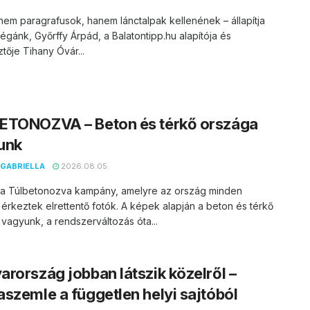
nem paragrafusok, hanem lánctalpak kellenének – állapítja
égánk, Győrffy Árpád, a Balatontipp.hu alapítója és
tője Tihany Óvár...
ETONOZVA – Beton és térkő országa
unk
GABRIELLA
2026.08.05.
t a Túlbetonozva kampány, amelyre az ország minden
 érkeztek elrettentő fotók. A képek alapján a beton és térkő
vagyunk, a rendszerváltozás óta...
rország jobban látszik közelről –
szemle a független helyi sajtóból