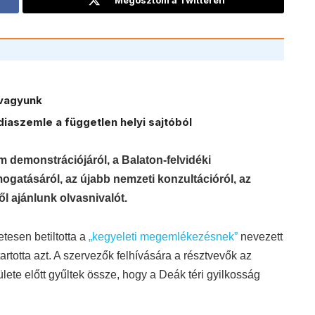
vagyunk
iaszemle a független helyi sajtóból
 demonstrációjáról, a Balaton-felvidéki
ámogatásáról, az újabb nemzeti konzultációról, az
ről ajánlunk olvasnivalót.
tesen betiltotta a
„kegyeleti megemlékezésnek”
nevezett
otta azt. A szervezők felhívására a résztvevők az
e előtt gyűltek össze, hogy a Deák téri gyilkosság