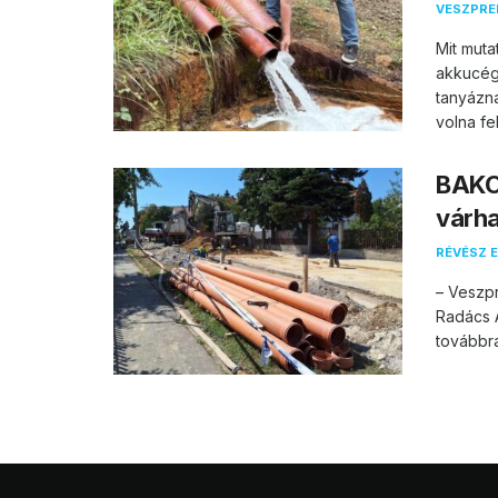
VESZPR
Mit muta
akkucég
tanyázn
volna fel.
BAKO
várha
RÉVÉSZ E
– Veszpr
Radács A
továbbra 