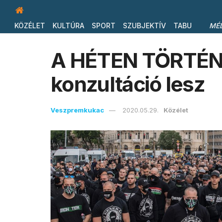
KÖZÉLET
KULTÚRA
SPORT
SZUBJEKTÍV
TABU
MÉ
A HÉTEN TÖRTÉNT
konzultáció lesz
Veszpremkukac
2020.05.29.
Közélet