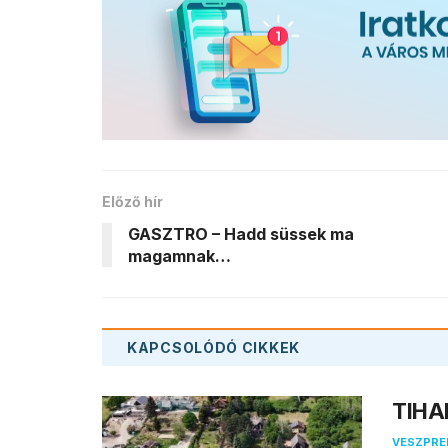
Előző hír
GASZTRO – Hadd süssek ma
magamnak…
KAPCSOLÓDÓ
CIKKEK
TIHAN
VESZPR