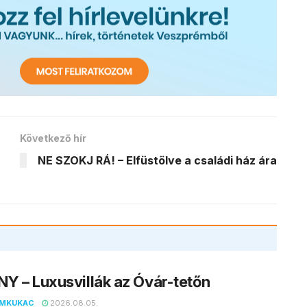
Következő hír
NE SZOKJ RÁ! – Elfüstölve a családi ház ára
Y – Luxusvillák az Óvár-tetőn
EMKUKAC
2026.08.05.