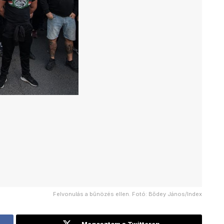
Felvonulás a bűnözés ellen. Fotó: Bődey János/Index
Megosztom a Twitteren