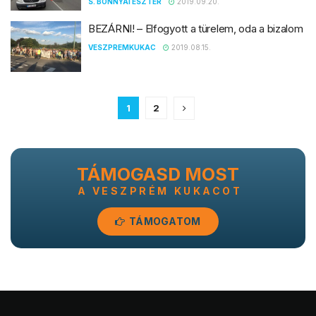
S. BONNYAI ESZTER
2019.09.20.
BEZÁRNI! – Elfogyott a türelem, oda a bizalom
VESZPREMKUKAC
2019.08.15.
1
2
TÁMOGASD MOST
A VESZPRÉM KUKACOT
TÁMOGATOM