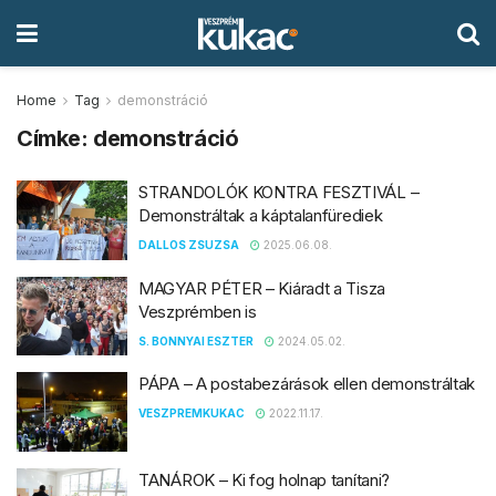
Home
Tag
demonstráció
Címke:
demonstráció
STRANDOLÓK KONTRA FESZTIVÁL –
Demonstráltak a káptalanfürediek
DALLOS ZSUZSA
2025.06.08.
MAGYAR PÉTER – Kiáradt a Tisza
Veszprémben is
S. BONNYAI ESZTER
2024.05.02.
PÁPA – A postabezárások ellen demonstráltak
VESZPREMKUKAC
2022.11.17.
TANÁROK – Ki fog holnap tanítani?