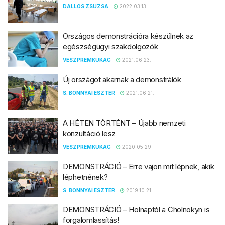
DALLOS ZSUZSA
2022.03.13.
Országos demonstrációra készülnek az
egészségügyi szakdolgozók
VESZPREMKUKAC
2021.06.23.
Új országot akarnak a demonstrálók
S. BONNYAI ESZTER
2021.06.21.
A HÉTEN TÖRTÉNT – Újabb nemzeti
konzultáció lesz
VESZPREMKUKAC
2020.05.29.
DEMONSTRÁCIÓ – Erre vajon mit lépnek, akik
léphetnének?
S. BONNYAI ESZTER
2019.10.21.
DEMONSTRÁCIÓ – Holnaptól a Cholnokyn is
forgalomlassítás!