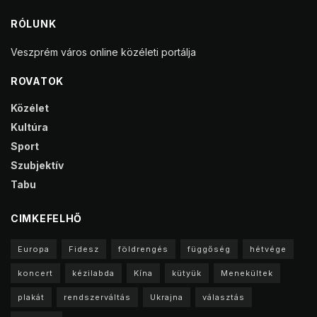
RÓLUNK
Veszprém város online közéleti portálja
ROVATOK
Közélet
Kultúra
Sport
Szubjektív
Tabu
CIMKEFELHŐ
Europa
Fidesz
földrengés
függőség
hétvége
koncert
kézilabda
Kína
kütyük
Menekültek
plakát
rendszerváltás
Ukrajna
választás