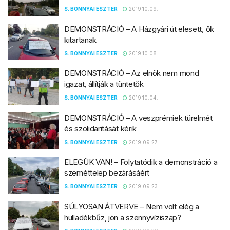
S. BONNYAI ESZTER
2019.10.09.
DEMONSTRÁCIÓ – A Házgyári út elesett, ők
kitartanak
S. BONNYAI ESZTER
2019.10.08.
DEMONSTRÁCIÓ – Az elnök nem mond
igazat, állítják a tüntetők
S. BONNYAI ESZTER
2019.10.04.
DEMONSTRÁCIÓ – A veszprémiek türelmét
és szolidaritását kérik
S. BONNYAI ESZTER
2019.09.27.
ELEGÜK VAN! – Folytatódik a demonstráció a
szeméttelep bezárásáért
S. BONNYAI ESZTER
2019.09.23.
SÚLYOSAN ÁTVERVE – Nem volt elég a
hulladékbűz, jön a szennyvíziszap?