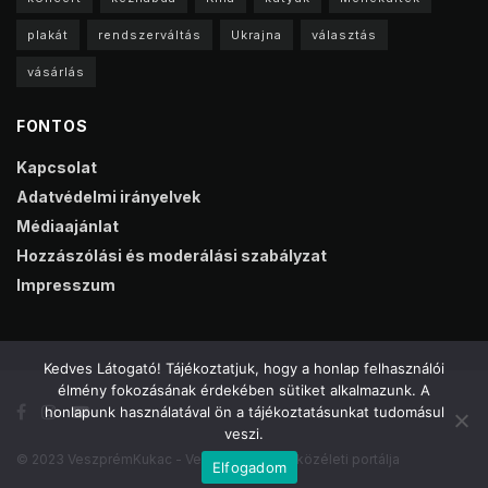
plakát
rendszerváltás
Ukrajna
választás
vásárlás
FONTOS
Kapcsolat
Adatvédelmi irányelvek
Médiaajánlat
Hozzászólási és moderálási szabályzat
Impresszum
Kedves Látogató! Tájékoztatjuk, hogy a honlap felhasználói
élmény fokozásának érdekében sütiket alkalmazunk. A
honlapunk használatával ön a tájékoztatásunkat tudomásul
veszi.
© 2023 VeszprémKukac - Veszprém online közéleti portálja
Elfogadom