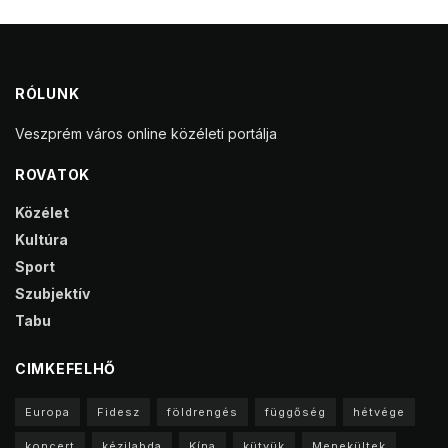
RÓLUNK
Veszprém város online közéleti portálja
ROVATOK
Közélet
Kultúra
Sport
Szubjektív
Tabu
CIMKEFELHŐ
Europa
Fidesz
földrengés
függőség
hétvége
koncert
kézilabda
Kína
kütyük
Menekültek