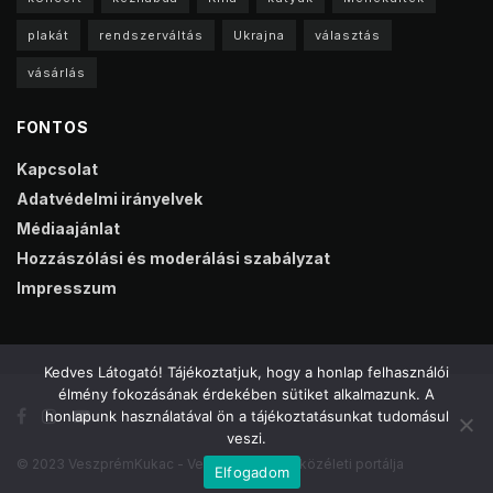
plakát
rendszerváltás
Ukrajna
választás
vásárlás
FONTOS
Kapcsolat
Adatvédelmi irányelvek
Médiaajánlat
Hozzászólási és moderálási szabályzat
Impresszum
Kedves Látogató! Tájékoztatjuk, hogy a honlap felhasználói
élmény fokozásának érdekében sütiket alkalmazunk. A
honlapunk használatával ön a tájékoztatásunkat tudomásul
veszi.
© 2023 VeszprémKukac - Veszprém online közéleti portálja
Elfogadom