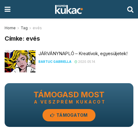
Home
Tag
evés
Címke:
evés
JÁRVÁNYNAPLÓ – Kreatívok, egyesüljetek!
BARTUC GABRIELLA
2020.05.14.
TÁMOGASD MOST
A VESZPRÉM KUKACOT
TÁMOGATOM