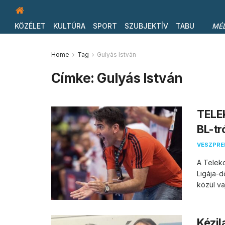
KÖZÉLET
KULTÚRA
SPORT
SZUBJEKTÍV
TABU
MÉ
Home
Tag
Gulyás István
Címke:
Gulyás István
TELE
BL-tr
VESZPR
A Telek
Ligája-d
közül vaj
Kézil