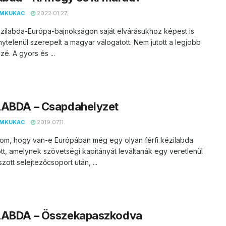
EMKUKAC
2022.01.27.
ézilabda-Európa-bajnokságon saját elvárásukhoz képest is
telenül szerepelt a magyar válogatott. Nem jutott a legjobb
zé. A gyors és ...
LABDA – Csapdahelyzet
EMKUKAC
2019.07.11.
om, hogy van-e Európában még egy olyan férfi kézilabda
tt, amelynek szövetségi kapitányát leváltanák egy veretlenül
szott selejtezőcsoport után, ...
LABDA – Összekapaszkodva