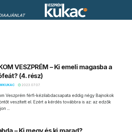
DIAAJÁNLAT
KOM VESZPRÉM – Ki emeli magasba a
ófeát? (4. rész)
EMKUKAC
2023.07.07.
om Veszprém férfi-kézilabdacsapata eddig négy Bajnokok
öntőt veszített el. Ezért a kérdés továbbra is az: az edzők
on ...
abda – Ki megy és ki marad?