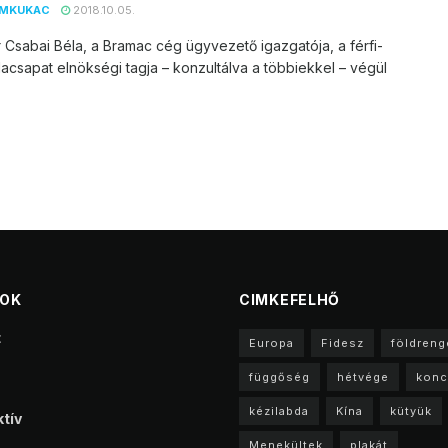
EMKUKAC
2018.10.05.
 Csabai Béla, a Bramac cég ügyvezető igazgatója, a férfi-
acsapat elnökségi tagja – konzultálva a többiekkel – végül
TOK
CIMKEFELHŐ
t
Europa
Fidesz
földreng
függőség
hétvége
konc
kézilabda
Kína
kütyük
tív
Menekültek
plakát