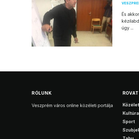
VESZPR
És akkor
kézilabd
úgy ...
RÓLUNK
ROVA
Közéle
Veszprém város online közéleti portálja
Kultúra
Sport
Szubjek
Tabu