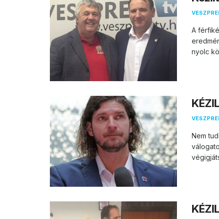
VESZPR
A férfik
eredmény
nyolc kö
KÉZI
VESZPR
Nem tud
válogato
végigját
KÉZI