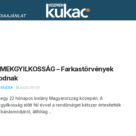
DIAAJÁNLAT
MEKGYILKOSSÁG – Farkastörvények
kodnak
ZSUZSA
2025.09.03.
 egy 22 hónapos kislány Magyarország közepén. A
yilkosság előtt fél évvel a rendőrséget kétszer értesítették
bánásmódjáról, állítólag ...