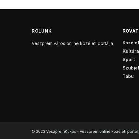
RÓLUNK
ROVA
Közéle
Veszprém város online közéleti portálja
Kultúra
Sport
Szubjek
Tabu
© 2023 VeszprémKukac - Veszprém online közéleti portálj