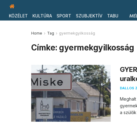
KÖZÉLET
KULTÚRA
SPORT
SZUBJEKTÍV
TABU
MÉ
Home
Tag
gyermekgyilkosság
Címke:
gyermekgyilkosság
GYER
ural
DALLOS 
Meghalt
gyermekg
a szülők 