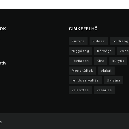
TOK
CIMKEFELHŐ
t
Europa
Fidesz
földreng
függőség
hétvége
konc
kézilabda
Kína
kütyük
tív
Menekültek
plakát
rendszerváltás
Ukrajna
választás
vásárlás
a