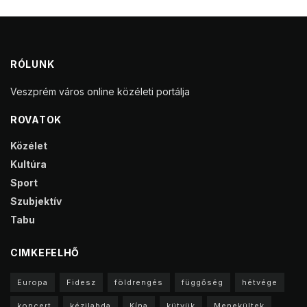
RÓLUNK
Veszprém város online közéleti portálja
ROVATOK
Közélet
Kultúra
Sport
Szubjektív
Tabu
CIMKEFELHŐ
Europa
Fidesz
földrengés
függőség
hétvége
koncert
kézilabda
Kína
kütyük
Menekültek