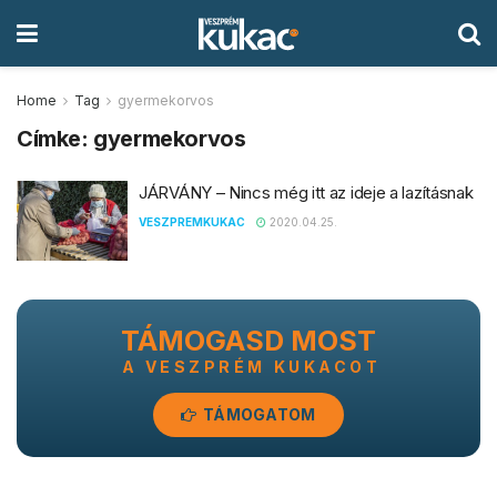
Home
Tag
gyermekorvos
Címke:
gyermekorvos
JÁRVÁNY – Nincs még itt az ideje a lazításnak
VESZPREMKUKAC
2020.04.25.
TÁMOGASD MOST
A VESZPRÉM KUKACOT
TÁMOGATOM