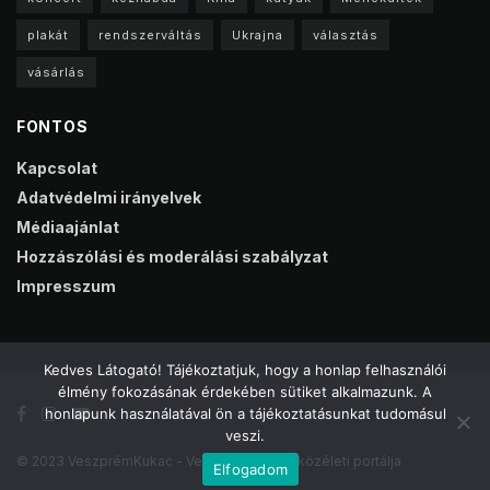
plakát
rendszerváltás
Ukrajna
választás
vásárlás
FONTOS
Kapcsolat
Adatvédelmi irányelvek
Médiaajánlat
Hozzászólási és moderálási szabályzat
Impresszum
Kedves Látogató! Tájékoztatjuk, hogy a honlap felhasználói
élmény fokozásának érdekében sütiket alkalmazunk. A
honlapunk használatával ön a tájékoztatásunkat tudomásul
veszi.
© 2023 VeszprémKukac - Veszprém online közéleti portálja
Elfogadom