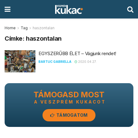
Home
Tag
haszontalan
Címke:
haszontalan
EGYSZERŰBB ÉLET – Vágjunk rendet!
BARTUC GABRIELLA
2020.04.27.
TÁMOGASD MOST
A VESZPRÉM KUKACOT
TÁMOGATOM