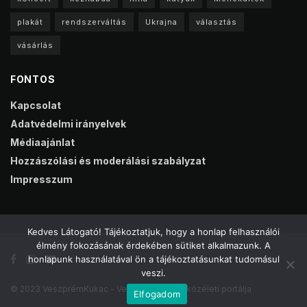
plakát
rendszerváltás
Ukrajna
választás
vásárlás
FONTOS
Kapcsolat
Adatvédelmi irányelvek
Médiaajánlat
Hozzászólási és moderálási szabályzat
Impresszum
Kedves Látogató! Tájékoztatjuk, hogy a honlap felhasználói
élmény fokozásának érdekében sütiket alkalmazunk. A
honlapunk használatával ön a tájékoztatásunkat tudomásul
veszi.
© 2023 VeszprémKukac - Veszprém online közéleti portálja
Elfogadom