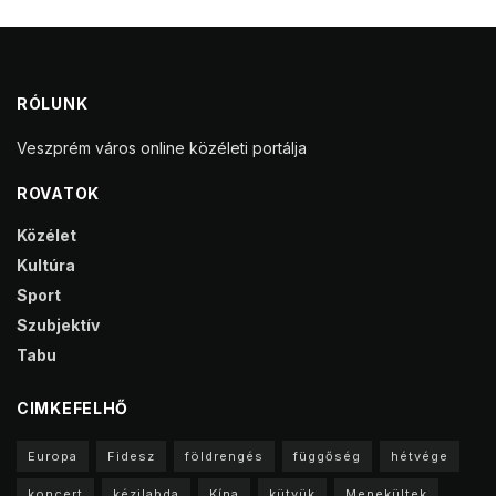
RÓLUNK
Veszprém város online közéleti portálja
ROVATOK
Közélet
Kultúra
Sport
Szubjektív
Tabu
CIMKEFELHŐ
Europa
Fidesz
földrengés
függőség
hétvége
koncert
kézilabda
Kína
kütyük
Menekültek