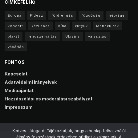
CIMKEFELHŐ
Europa
Fidesz
földrengés
függőség
hétvége
koncert
kézilabda
Kína
kütyük
Menekültek
plakát
rendszerváltás
Ukrajna
választás
vásárlás
FONTOS
Kapcsolat
Adatvédelmi irányelvek
Médiaajánlat
Hozzászólási és moderálási szabályzat
Impresszum
Kedves Látogató! Tájékoztatjuk, hogy a honlap felhasználói
élmény fokozásának érdekében sütiket alkalmazunk. A