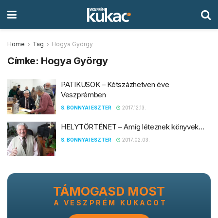
Home
Tag
Hogya György
Címke:
Hogya György
PATIKUSOK – Kétszázhetven éve
Veszprémben
S. BONNYAI ESZTER
2017.12.13.
HELYTÖRTÉNET – Amíg léteznek könyvek…
S. BONNYAI ESZTER
2017.02.03.
TÁMOGASD MOST
A VESZPRÉM KUKACOT