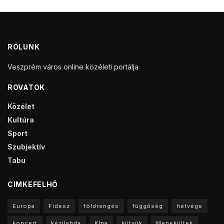
RÓLUNK
Veszprém város online közéleti portálja
ROVATOK
Közélet
Kultúra
Sport
Szubjektív
Tabu
CIMKEFELHŐ
Europa
Fidesz
földrengés
függőség
hétvége
koncert
kézilabda
Kína
kütyük
Menekültek