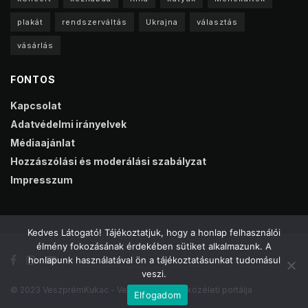
plakát
rendszerváltás
Ukrajna
választás
vásárlás
FONTOS
Kapcsolat
Adatvédelmi irányelvek
Médiaajánlat
Hozzászólási és moderálási szabályzat
Impresszum
Kedves Látogató! Tájékoztatjuk, hogy a honlap felhasználói
élmény fokozásának érdekében sütiket alkalmazunk. A
honlapunk használatával ön a tájékoztatásunkat tudomásul
veszi.
© 2023 VeszprémKukac - Veszprém online közéleti portálja
Elfogadom