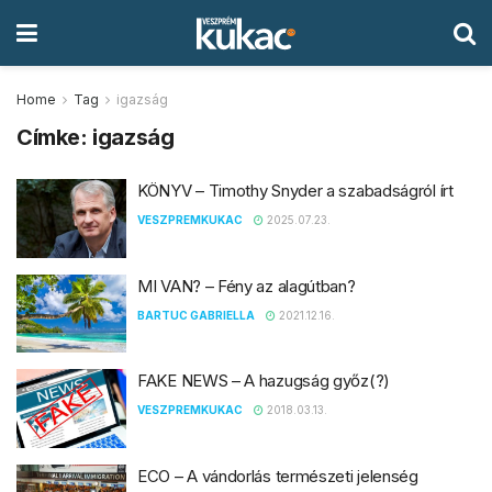
Home
Tag
igazság
Címke:
igazság
KÖNYV – Timothy Snyder a szabadságról írt
VESZPREMKUKAC
2025.07.23.
MI VAN? – Fény az alagútban?
BARTUC GABRIELLA
2021.12.16.
FAKE NEWS – A hazugság győz(?)
VESZPREMKUKAC
2018.03.13.
ECO – A vándorlás természeti jelenség