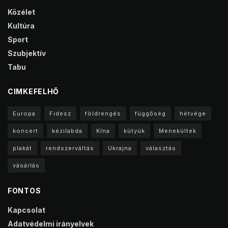
Közélet
Kultúra
Sport
Szubjektív
Tabu
CIMKEFELHŐ
Europa
Fidesz
földrengés
függőség
hétvége
koncert
kézilabda
Kína
kütyük
Menekültek
plakát
rendszerváltás
Ukrajna
választás
vásárlás
FONTOS
Kapcsolat
Adatvédelmi irányelvek