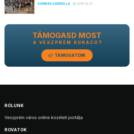
GOMBÁS GABRIELLA
2018.02.21.
TÁMOGASD MOST
A VESZPRÉM KUKACOT
TÁMOGATOM
RÓLUNK
Veszprém város online közéleti portálja
ROVATOK