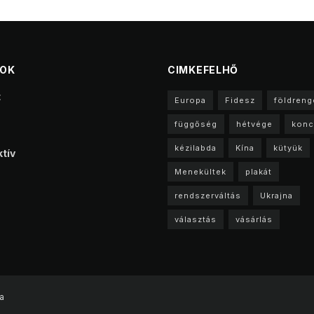
TOK
CIMKEFELHŐ
t
Europa
Fidesz
földreng
függőség
hétvége
konc
kézilabda
Kína
kütyük
tív
Menekültek
plakát
rendszerváltás
Ukrajna
választás
vásárlás
a