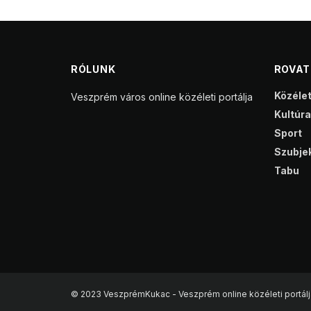
RÓLUNK
ROVA
Közéle
Veszprém város online közéleti portálja
Kultúra
Sport
Szubjek
Tabu
© 2023 VeszprémKukac - Veszprém online közéleti portálj