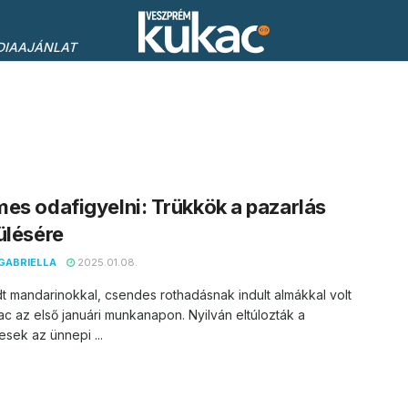
DIAAJÁNLAT
es odafigyelni: Trükkök a pazarlás
ülésére
GABRIELLA
2025.01.08.
t mandarinokkal, csendes rothadásnak indult almákkal volt
iac az első januári munkanapon. Nyilván eltúlozták a
sek az ünnepi ...