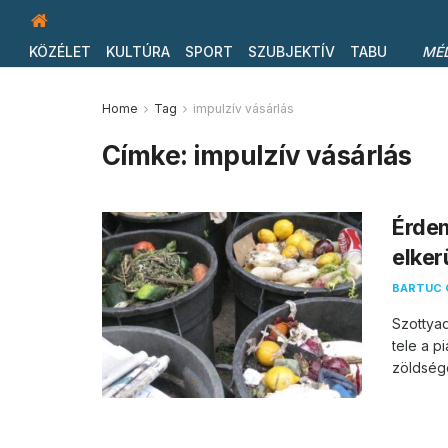
KÖZÉLET
KULTÚRA
SPORT
SZUBJEKTÍV
TABU
MÉ
Home
Tag
impulzív vásárlás
Címke:
impulzív vásárlás
Érdem
elker
BARTUC 
Szottyad
tele a p
zöldsége