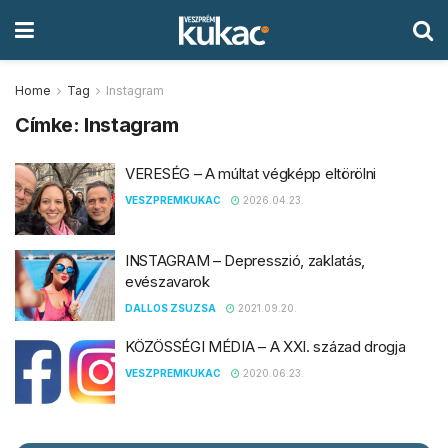
Home
Tag
Instagram
Címke:
Instagram
VERESÉG – A múltat végképp eltörölni
VESZPREMKUKAC
2026.04.23.
INSTAGRAM – Depresszió, zaklatás,
evészavarok
DALLOS ZSUZSA
2021.09.20.
KÖZÖSSÉGI MÉDIA – A XXI. század drogja
VESZPREMKUKAC
2020.06.23.