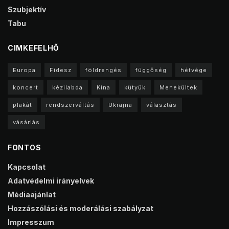
Szubjektív
Tabu
CIMKEFELHŐ
Europa
Fidesz
földrengés
függőség
hétvége
koncert
kézilabda
Kína
kütyük
Menekültek
plakát
rendszerváltás
Ukrajna
választás
vásárlás
FONTOS
Kapcsolat
Adatvédelmi irányelvek
Médiaajánlat
Hozzászólási és moderálási szabályzat
Impresszum