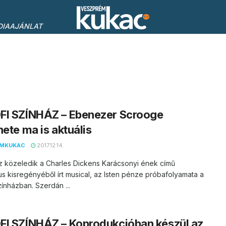
DIAAJÁNLAT
FI SZÍNHÁZ – Ebenezer Scrooge
nete ma is aktuális
EMKUKAC
2017.12.14.
 közeledik a Charles Dickens Karácsonyi ének című
us kisregényéből írt musical, az Isten pénze próbafolyamata a
zínházban. Szerdán ...
I SZÍNHÁZ – Koprodukcióban készül az