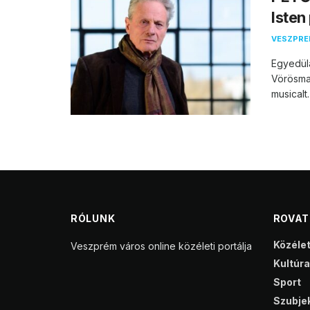
Isten
VESZPR
Egyedülá
Vörösma
musicalt.
RÓLUNK
ROVA
Közéle
Veszprém város online közéleti portálja
Kultúra
Sport
Szubjek