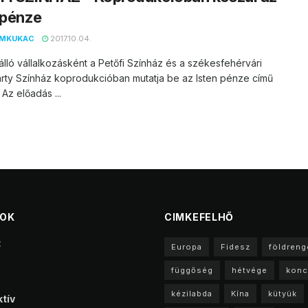
 pénze
EMKUKAC
2017.10.04.
lló vállalkozásként a Petőfi Színház és a székesfehérvári
rty Színház koprodukcióban mutatja be az Isten pénze című
 Az előadás ...
TOK
CIMKEFELHŐ
t
Europa
Fidesz
földreng
függőség
hétvége
konc
kézilabda
Kína
kütyük
tív