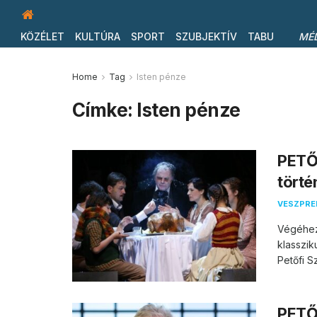
KÖZÉLET
KULTÚRA
SPORT
SZUBJEKTÍV
TABU
MÉ
Home
Tag
Isten pénze
Címke:
Isten pénze
PETŐ
törté
VESZPR
Végéhez
klasszik
Petőfi S
PETŐF