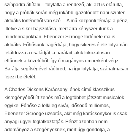
színpadra állítani – folytatta a rendező, aki azt is elárulta,
hogy a próbák során még inkább igazolódott: napi szinten
aktuális történetről van szó. – A mű központi témája a pénz,
illetve a siker hajszolása, mert arra kényszerülünk a
mindennapokban. Ebenezer Scrooge története ma is
aktuális. Főhősünk tragédiája, hogy sikeres élete folyamán
feláldozza a családját, a barátait, akik fokozatosan
eltűnnek a közeléből, így ő magányos emberként végzi.
Barátja segítségével ráébred, ha így folytatja, szánalmasan
fejezi be életét.
A Charles Dickens Karácsonyi ének című klasszikus
kisregényéből írt zenés mű a legtöbbet játszott musicalek
egyike. Főhőse a lelkileg sivár, idősödő milliomos,
Ebenezer Scrooge uzsorás, akit még karácsonykor is csak
anyagi ügyei foglalkoztatják. Pénzt azonban nem
adományoz a szegényeknek, mert úgy gondolja, a