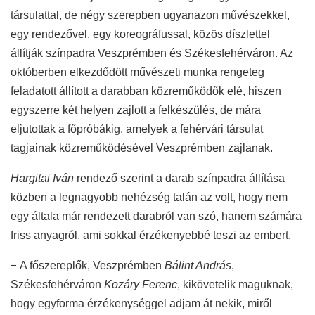
társulattal, de négy szerepben ugyanazon művészekkel,
egy rendezővel, egy koreográfussal, közös díszlettel
állítják színpadra Veszprémben és Székesfehérváron. Az
októberben elkezdődött művészeti munka rengeteg
feladatott állított a darabban közreműködők elé, hiszen
egyszerre két helyen zajlott a felkészülés, de mára
eljutottak a főpróbákig, amelyek a fehérvári társulat
tagjainak közreműködésével Veszprémben zajlanak.
Hargitai Iván
rendező szerint a darab színpadra állítása
közben a legnagyobb nehézség talán az volt, hogy nem
egy általa már rendezett darabról van szó, hanem számára
friss anyagról, ami sokkal érzékenyebbé teszi az embert.
–
A főszereplők, Veszprémben
Bálint András
,
Székesfehérváron
Kozáry Ferenc
, kikövetelik maguknak,
hogy egyforma érzékenységgel adjam át nekik, miről