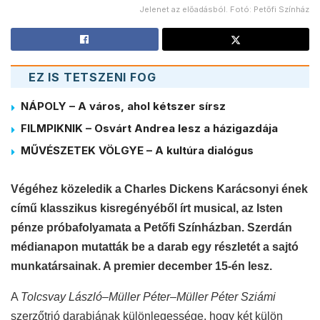
Jelenet az előadásból. Fotó: Petőfi Színház
EZ IS TETSZENI FOG
NÁPOLY – A város, ahol kétszer sírsz
FILMPIKNIK – Osvárt Andrea lesz a házigazdája
MŰVÉSZETEK VÖLGYE – A kultúra dialógus
Végéhez közeledik a Charles Dickens Karácsonyi ének
című klasszikus kisregényéből írt musical, az Isten
pénze próbafolyamata a Petőfi Színházban. Szerdán
médianapon mutatták be a darab egy részletét a sajtó
munkatársainak. A premier december 15-én lesz.
A
Tolcsvay László–Müller Péter–Müller Péter Sziámi
szerzőtrió darabjának különlegessége, hogy két külön