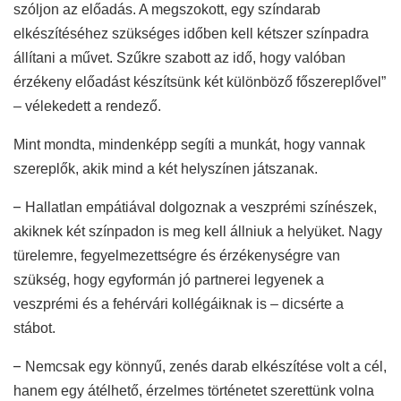
szóljon az előadás. A megszokott, egy színdarab
elkészítéséhez szükséges időben kell kétszer színpadra
állítani a művet. Szűkre szabott az idő, hogy valóban
érzékeny előadást készítsünk két különböző főszereplővel”
– vélekedett a rendező.
Mint mondta, mindenképp segíti a munkát, hogy vannak
szereplők, akik mind a két helyszínen játszanak.
–
Hallatlan empátiával dolgoznak a veszprémi színészek,
akiknek két színpadon is meg kell állniuk a helyüket. Nagy
türelemre, fegyelmezettségre és érzékenységre van
szükség, hogy egyformán jó partnerei legyenek a
veszprémi és a fehérvári kollégáiknak is – dicsérte a
stábot.
–
Nemcsak egy könnyű, zenés darab elkészítése volt a cél,
hanem egy átélhető, érzelmes történetet szerettünk volna