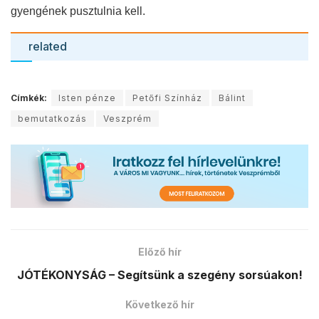
gyengének pusztulnia kell.
related
Címkék:
Isten pénze
Petőfi Színház
Bálint
bemutatkozás
Veszprém
Előző hír
JÓTÉKONYSÁG – Segítsünk a szegény sorsúakon!
Következő hír