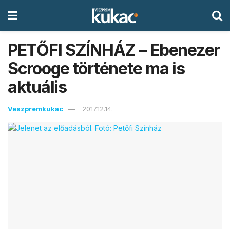
PETŐFI SZÍNHÁZ – Ebenezer
Scrooge története ma is
aktuális
Veszpremkukac
2017.12.14.