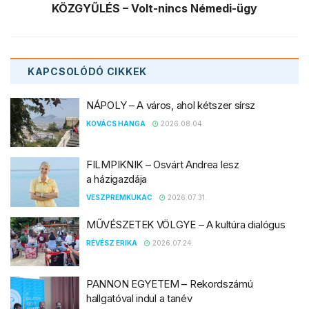
KÖZGYŰLÉS – Volt-nincs Némedi-ügy
KAPCSOLÓDÓ
CIKKEK
NÁPOLY – A város, ahol kétszer sírsz
KOVÁCS HANGA
2026.08.04.
FILMPIKNIK – Osvárt Andrea lesz
a házigazdája
VESZPREMKUKAC
2026.07.31.
MŰVÉSZETEK VÖLGYE – A kultúra dialógus
RÉVÉSZ ERIKA
2026.07.24.
PANNON EGYETEM – Rekordszámú
hallgatóval indul a tanév