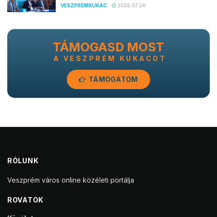
VESZPREMKUKAC
2026.07.24.
TÁMOGASD MOST
A VESZPRÉM KUKACOT
TÁMOGATOM
RÓLUNK
Veszprém város online közéleti portálja
ROVATOK