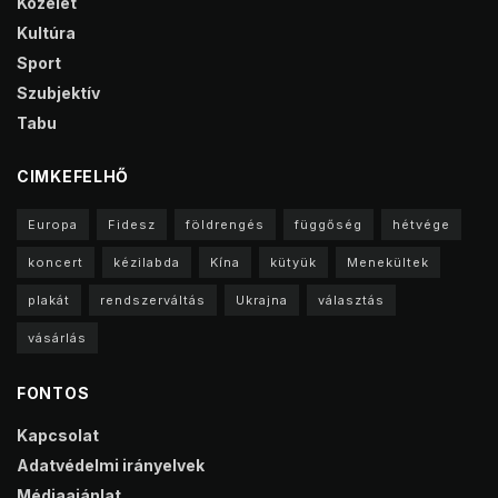
Közélet
Kultúra
Sport
Szubjektív
Tabu
CIMKEFELHŐ
Europa
Fidesz
földrengés
függőség
hétvége
koncert
kézilabda
Kína
kütyük
Menekültek
plakát
rendszerváltás
Ukrajna
választás
vásárlás
FONTOS
Kapcsolat
Adatvédelmi irányelvek
Médiaajánlat