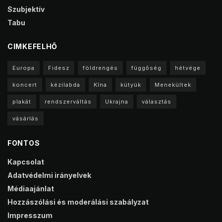
Szubjektív
Tabu
CIMKEFELHŐ
Europa
Fidesz
földrengés
függőség
hétvége
koncert
kézilabda
Kína
kütyük
Menekültek
plakát
rendszerváltás
Ukrajna
választás
vásárlás
FONTOS
Kapcsolat
Adatvédelmi irányelvek
Médiaajánlat
Hozzászólási és moderálási szabályzat
Impresszum