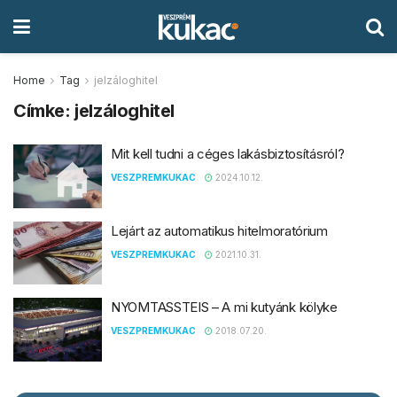
Home
Tag
jelzáloghitel
Címke:
jelzáloghitel
Mit kell tudni a céges lakásbiztosításról?
VESZPREMKUKAC
2024.10.12.
Lejárt az automatikus hitelmoratórium
VESZPREMKUKAC
2021.10.31.
NYOMTASSTEIS – A mi kutyánk kölyke
VESZPREMKUKAC
2018.07.20.