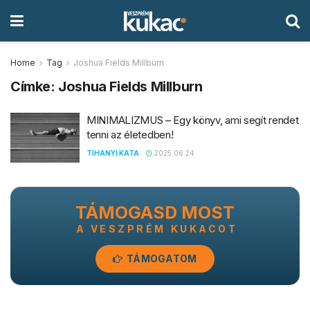
Home
Tag
Joshua Fields Millburn
Címke:
Joshua Fields Millburn
MINIMALIZMUS – Egy könyv, ami segít rendet
tenni az életedben!
TIHANYI KATA
2025.06.24.
TÁMOGASD MOST
A VESZPRÉM KUKACOT
TÁMOGATOM