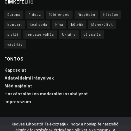
CIMKEFELHŐ
Europa
Fidesz
földrengés
függőség
hétvége
koncert
kézilabda
Kína
kütyük
Menekültek
plakát
rendszerváltás
Ukrajna
választás
vásárlás
FONTOS
Kapcsolat
Adatvédelmi irányelvek
Médiaajánlat
Hozzászólási és moderálási szabályzat
Impresszum
Kedves Látogató! Tájékoztatjuk, hogy a honlap felhasználói
élmény fokozásának érdekében sütiket alkalmazunk. A