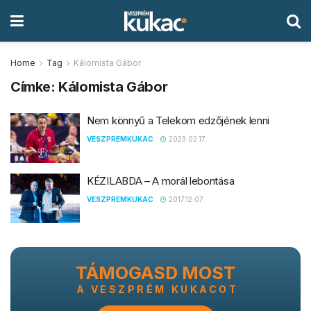
Home
Tag
Kálomista Gábor
Címke:
Kálomista Gábor
Nem könnyű a Telekom edzőjének lenni
VESZPREMKUKAC
2023.02.17.
KÉZILABDA – A morál lebontása
VESZPREMKUKAC
2017.12.07.
TÁMOGASD MOST
A VESZPRÉM KUKACOT