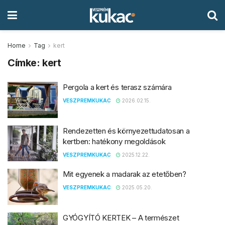
Home
Tag
kert
Címke:
kert
Pergola a kert és terasz számára
VESZPREMKUKAC
2026.02.15.
Rendezetten és környezettudatosan a
kertben: hatékony megoldások
VESZPREMKUKAC
2025.12.22.
Mit egyenek a madarak az etetőben?
VESZPREMKUKAC
2025.05.20.
GYÓGYÍTÓ KERTEK – A természet