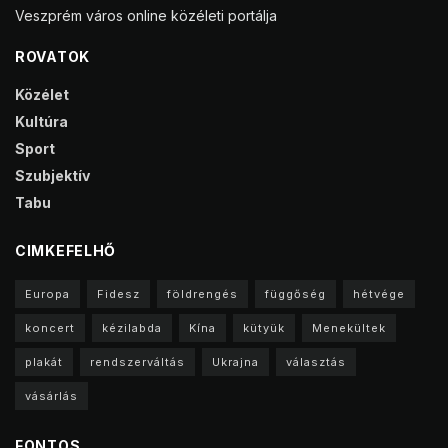
Veszprém város online közéleti portálja
ROVATOK
Közélet
Kultúra
Sport
Szubjektív
Tabu
CIMKEFELHŐ
Europa
Fidesz
földrengés
függőség
hétvége
koncert
kézilabda
Kína
kütyük
Menekültek
plakát
rendszerváltás
Ukrajna
választás
vásárlás
FONTOS