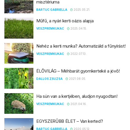
misztériuma
BARTUC GABRIELLA
2025.05.21.
Műfű, a nyári kerti oázis alapja
VESZPREMKUKAC
2025.04.15.
Nehéz a kerti munka? Automatizáld a fűnyírást!
VESZPREMKUKAC
2022.07.13.
ÉLŐVILÁG – Méhbarát gyomkerteké a jövő!
DALLOS ZSUZSA
2021.08.05.
Ha sün van a kertjében, aludjon nyugodtan!
VESZPREMKUKAC
2021.04.16.
EGYSZERŰBB ÉLET – Van kerted?
BARTUC GABRIELLA
2020.05.12.