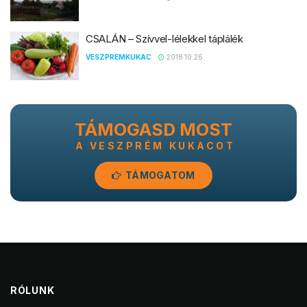
CSALÁN – Szívvel-lélekkel táplálék
VESZPREMKUKAC
2018.10.26.
TÁMOGASD MOST
A VESZPRÉM KUKACOT
TÁMOGATOM
RÓLUNK