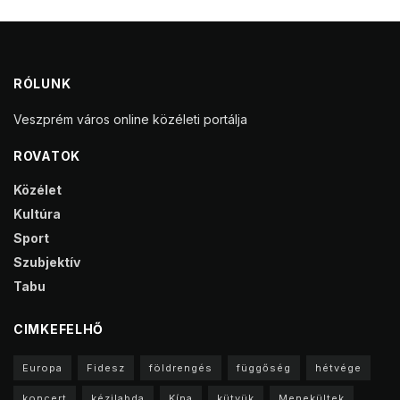
RÓLUNK
Veszprém város online közéleti portálja
ROVATOK
Közélet
Kultúra
Sport
Szubjektív
Tabu
CIMKEFELHŐ
Europa
Fidesz
földrengés
függőség
hétvége
koncert
kézilabda
Kína
kütyük
Menekültek