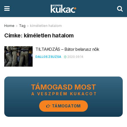
Home
Tag
kíméletlen hatalom
Címke:
kíméletlen hatalom
TILTAKOZÁS – Bátor belarusz nők
DALLOS ZSUZSA
2020.09.14.
TÁMOGASD MOST
A VESZPRÉM KUKACOT
TÁMOGATOM