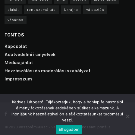
plakát
rendszerváltás
Ukrajna
választás
vásárlás
FONTOS
Kapcsolat
Adatvédelmi irányelvek
Médiaajánlat
Hozzászólási és moderálási szabályzat
Impresszum
Kedves Látogató! Tájékoztatjuk, hogy a honlap felhasználói
élmény fokozásának érdekében sütiket alkalmazunk. A
honlapunk használatával ön a tájékoztatásunkat tudomásul
veszi.
© 2023 VeszprémKukac - Veszprém online közéleti portálja
Elfogadom