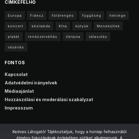
CIMKEFELHŐ
Europa
Fidesz
földrengés
függőség
hétvége
koncert
kézilabda
Kína
kütyük
Menekültek
plakát
rendszerváltás
Ukrajna
választás
vásárlás
FONTOS
Kapcsolat
Adatvédelmi irányelvek
Médiaajánlat
Hozzászólási és moderálási szabályzat
Impresszum
Kedves Látogató! Tájékoztatjuk, hogy a honlap felhasználói
élmény fokozásának érdekében sütiket alkalmazunk. A