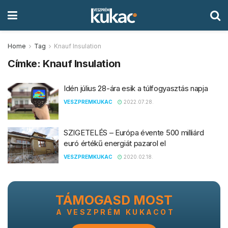
Home
Tag
Knauf Insulation
Címke:
Knauf Insulation
Idén július 28-ára esik a túlfogyasztás napja
VESZPREMKUKAC
2022.07.28.
SZIGETELÉS – Európa évente 500 milliárd
euró értékű energiát pazarol el
VESZPREMKUKAC
2020.02.18.
TÁMOGASD MOST
A VESZPRÉM KUKACOT