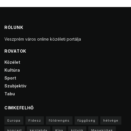
RÓLUNK
Veszprém város online közéleti portálja
ROVATOK
Közélet
Kultúra
Sport
Szubjektív
Tabu
CIMKEFELHŐ
Europa
Fidesz
földrengés
függőség
hétvége
koncert
kézilabda
Kína
kütyük
Menekültek