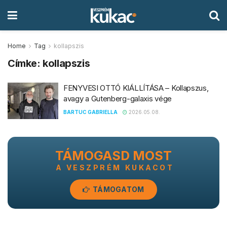
Home
Tag
kollapszis
Címke:
kollapszis
FENYVESI OTTÓ KIÁLLÍTÁSA – Kollapszus,
avagy a Gutenberg-galaxis vége
BARTUC GABRIELLA
2026.05.08.
TÁMOGASD MOST
A VESZPRÉM KUKACOT
TÁMOGATOM