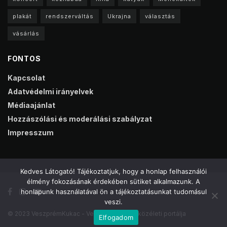
plakát
rendszerváltás
Ukrajna
választás
vásárlás
FONTOS
Kapcsolat
Adatvédelmi irányelvek
Médiaajánlat
Hozzászólási és moderálási szabályzat
Impresszum
Kedves Látogató! Tájékoztatjuk, hogy a honlap felhasználói
élmény fokozásának érdekében sütiket alkalmazunk. A
honlapunk használatával ön a tájékoztatásunkat tudomásul
veszi.
© 2023 VeszprémKukac - Veszprém online közéleti portálja
Elfogadom