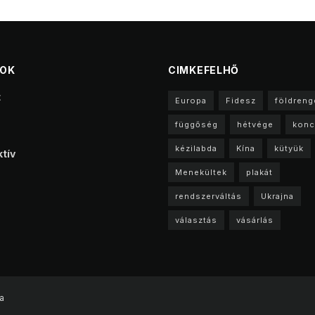
TOK
CIMKEFELHŐ
t
Europa
Fidesz
földreng
függőség
hétvége
konc
kézilabda
Kína
kütyük
tív
Menekültek
plakát
rendszerváltás
Ukrajna
választás
vásárlás
a