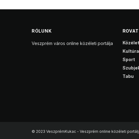
RÓLUNK
ROVA
Közéle
Veszprém város online közéleti portálja
Kultúra
Sport
Szubjek
Tabu
© 2023 VeszprémKukac - Veszprém online közéleti portálj