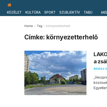
KÖZÉLET
KULTÚRA
SPORT
SZUBJEKTÍV
TABU
MÉ
Home
Tag
környezetterhelő
Címke:
környezetterhelő
LAKO
a zsá
RÉVÉSZ E
„Veszpr
közössé
Egyetlen