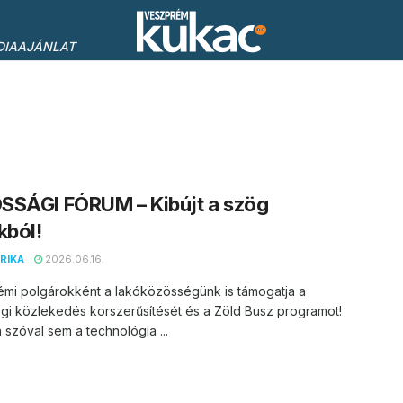
DIAAJÁNLAT
SSÁGI FÓRUM – Kibújt a szög
kból!
RIKA
2026.06.16.
émi polgárokként a lakóközösségünk is támogatja a
gi közlekedés korszerűsítését és a Zöld Busz programot!
 szóval sem a technológia ...