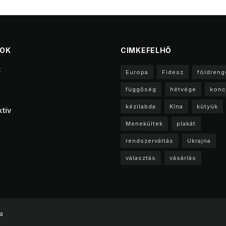
TOK
CIMKEFELHŐ
t
Europa
Fidesz
földreng
függőség
hétvége
konc
kézilabda
Kína
kütyük
tív
Menekültek
plakát
rendszerváltás
Ukrajna
választás
vásárlás
a