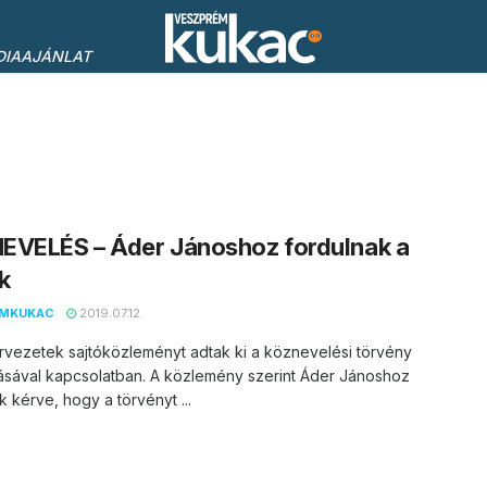
DIAAJÁNLAT
EVELÉS – Áder Jánoshoz fordulnak a
ek
EMKUKAC
2019.07.12.
ervezetek sajtóközleményt adtak ki a köznevelési törvény
ásával kapcsolatban. A közlemény szerint Áder Jánoshoz
k kérve, hogy a törvényt ...