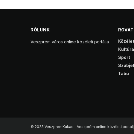
RÓLUNK
ROVA
Közéle
Veszprém város online közéleti portálja
Kultúra
Sport
Szubjek
Tabu
© 2023 VeszprémKukac - Veszprém online közéleti portálj