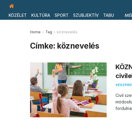
KÖZÉLET
KULTÚRA
SPORT
SZUBJEKTÍV
TABU
MÉ
Home
Tag
köznevelés
Címke:
köznevelés
KÖZN
civil
VESZPR
Civil sz
módosít
fordulna