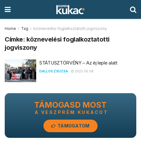
Home
Tag
köznevelési foglalkoztatotti jogviszony
Címke:
köznevelési foglalkoztatotti
jogviszony
STÁTUSZTÖRVÉNY – Az éj leple alatt
DALLOS ZSUZSA
2023.06.08.
TÁMOGASD MOST
A VESZPRÉM KUKACOT
TÁMOGATOM