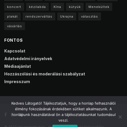
koncert
kézilabda
Kína
kütyük
Menekültek
plakát
rendszerváltás
Ukrajna
választás
vásárlás
FONTOS
Kapcsolat
Adatvédelmi irányelvek
Médiaajánlat
Hozzászólási és moderálási szabályzat
Impresszum
Kedves Látogató! Tájékoztatjuk, hogy a honlap felhasználói
élmény fokozásának érdekében sütiket alkalmazunk. A
honlapunk használatával ön a tájékoztatásunkat tudomásul
veszi.
© 2023 VeszprémKukac - Veszprém online közéleti portálja