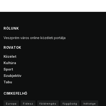
RÓLUNK
Veszprém város online közéleti portálja
ROVATOK
Közélet
Kultúra
Sport
Szubjektív
Tabu
CIMKEFELHŐ
Europa
Fidesz
földrengés
függőség
hétvége