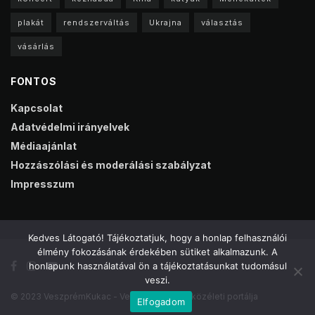
plakát
rendszerváltás
Ukrajna
választás
vásárlás
FONTOS
Kapcsolat
Adatvédelmi irányelvek
Médiaajánlat
Hozzászólási és moderálási szabályzat
Impresszum
Kedves Látogató! Tájékoztatjuk, hogy a honlap felhasználói
élmény fokozásának érdekében sütiket alkalmazunk. A
honlapunk használatával ön a tájékoztatásunkat tudomásul
veszi.
© 2023 VeszprémKukac - Veszprém online közéleti portálja
Elfogadom