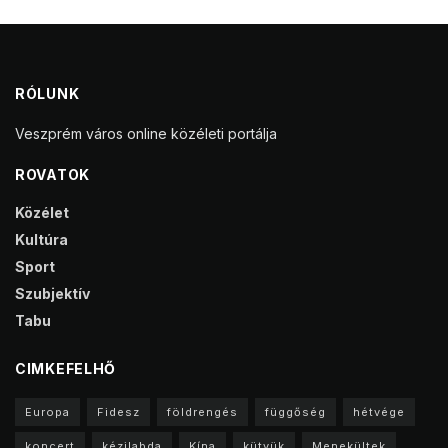
RÓLUNK
Veszprém város online közéleti portálja
ROVATOK
Közélet
Kultúra
Sport
Szubjektív
Tabu
CIMKEFELHŐ
Europa
Fidesz
földrengés
függőség
hétvége
koncert
kézilabda
Kína
kütyük
Menekültek