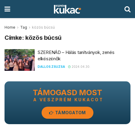
Home
Tag
közös búcsú
Címke:
közös búcsú
SZERENÁD – Hálás tanítványok, zenés
elköszönők
DALLOS ZSUZSA
2024.04.30.
TÁMOGASD MOST
A VESZPRÉM KUKACOT
TÁMOGATOM