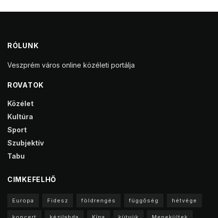
RÓLUNK
Veszprém város online közéleti portálja
ROVATOK
Közélet
Kultúra
Sport
Szubjektív
Tabu
CIMKEFELHŐ
Europa
Fidesz
földrengés
függőség
hétvége
koncert
kézilabda
Kína
kütyük
Menekültek