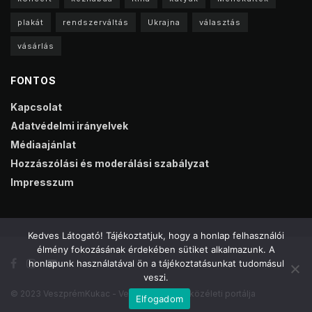
plakát
rendszerváltás
Ukrajna
választás
vásárlás
FONTOS
Kapcsolat
Adatvédelmi irányelvek
Médiaajánlat
Hozzászólási és moderálási szabályzat
Impresszum
Kedves Látogató! Tájékoztatjuk, hogy a honlap felhasználói
élmény fokozásának érdekében sütiket alkalmazunk. A
honlapunk használatával ön a tájékoztatásunkat tudomásul
veszi.
© 2023 VeszprémKukac - Veszprém online közéleti portálja
Elfogadom