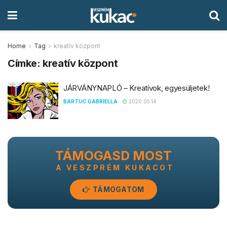
Home
Tag
kreatív központ
Címke:
kreatív központ
JÁRVÁNYNAPLÓ – Kreatívok, egyesüljetek!
BARTUC GABRIELLA
2020.05.14.
TÁMOGASD MOST
A VESZPRÉM KUKACOT
TÁMOGATOM