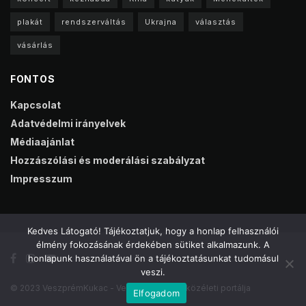
plakát
rendszerváltás
Ukrajna
választás
vásárlás
FONTOS
Kapcsolat
Adatvédelmi irányelvek
Médiaajánlat
Hozzászólási és moderálási szabályzat
Impresszum
Kedves Látogató! Tájékoztatjuk, hogy a honlap felhasználói
élmény fokozásának érdekében sütiket alkalmazunk. A
honlapunk használatával ön a tájékoztatásunkat tudomásul
veszi.
© 2023 VeszprémKukac - Veszprém online közéleti portálja
Elfogadom