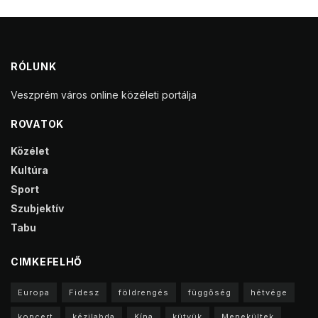
RÓLUNK
Veszprém város online közéleti portálja
ROVATOK
Közélet
Kultúra
Sport
Szubjektív
Tabu
CIMKEFELHŐ
Europa
Fidesz
földrengés
függőség
hétvége
koncert
kézilabda
Kína
kütyük
Menekültek