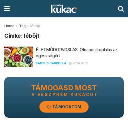
Home
Tag
léböjt
Címke:
léböjt
ÉLETMÓDORVOSLÁS: Ötnapos koplalás az
egészségért
BARTUC GABRIELLA
2024.03.18.
TÁMOGASD MOST
A VESZPRÉM KUKACOT
TÁMOGATOM