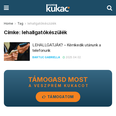
Home
Tag
lehallgatókészülék
Címke:
lehallgatókészülék
LEHALLGATJÁK? – Kémkedik utánunk a
telefonunk
BARTUC GABRIELLA
2025.04.02.
TÁMOGASD MOST
A VESZPRÉM KUKACOT
TÁMOGATOM