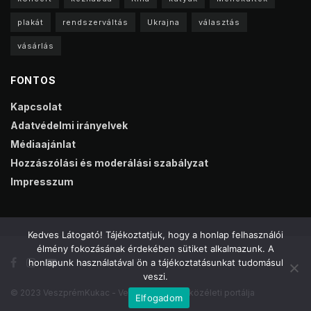
plakát
rendszerváltás
Ukrajna
választás
vásárlás
FONTOS
Kapcsolat
Adatvédelmi irányelvek
Médiaajánlat
Hozzászólási és moderálási szabályzat
Impresszum
Kedves Látogató! Tájékoztatjuk, hogy a honlap felhasználói
élmény fokozásának érdekében sütiket alkalmazunk. A
honlapunk használatával ön a tájékoztatásunkat tudomásul
veszi.
© 2023 VeszprémKukac - Veszprém online közéleti portálja
Elfogadom