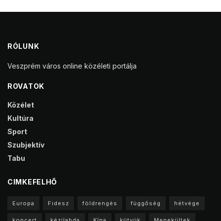
RÓLUNK
Veszprém város online közéleti portálja
ROVATOK
Közélet
Kultúra
Sport
Szubjektív
Tabu
CIMKEFELHŐ
Europa
Fidesz
földrengés
függőség
hétvége
koncert
kézilabda
Kína
kütyük
Menekültek