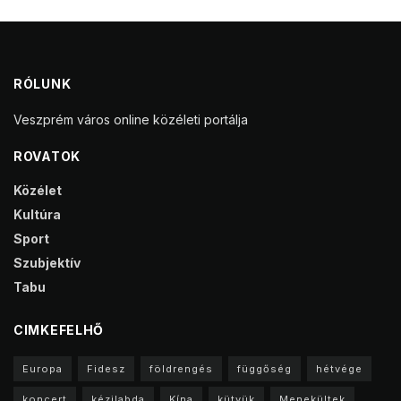
RÓLUNK
Veszprém város online közéleti portálja
ROVATOK
Közélet
Kultúra
Sport
Szubjektív
Tabu
CIMKEFELHŐ
Europa
Fidesz
földrengés
függőség
hétvége
koncert
kézilabda
Kína
kütyük
Menekültek