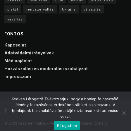
plakát
rendszerváltás
Ukrajna
választás
vásárlás
FONTOS
Kapcsolat
Adatvédelmi irányelvek
Médiaajánlat
Hozzászólási és moderálási szabályzat
Impresszum
Kedves Látogató! Tájékoztatjuk, hogy a honlap felhasználói
élmény fokozásának érdekében sütiket alkalmazunk. A
honlapunk használatával ön a tájékoztatásunkat tudomásul
veszi.
© 2023 VeszprémKukac - Veszprém online közéleti portálja
Elfogadom