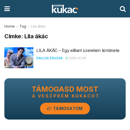
Home
Tag
Lila ákác
Címke:
Lila ákác
LILA ÁKÁC – Egy elillant szerelem története
DALLOS ZSUZSA
2025.02.08.
TÁMOGASD MOST
A VESZPRÉM KUKACOT
TÁMOGATOM