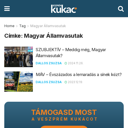
Home
Tag
Magyar Államvasutak
Címke:
Magyar Államvasutak
SZUBJEKTÍV – Meddig még, Magyar
Államvasutak?
DALLOS ZSUZSA
2024.11.26.
MÁV – Évszázados a lemaradás a sínek közt?
DALLOS ZSUZSA
2023.12.19.
TÁMOGASD MOST
A VESZPRÉM KUKACOT