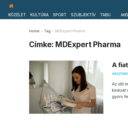
KÖZÉLET
KULTÚRA
SPORT
SZUBJEKTÍV
TABU
MÉ
Home
Tag
MDExpert Pharma
Címke:
MDExpert Pharma
A fiat
VESZPR
Az idő m
kinézet 
gyors fe