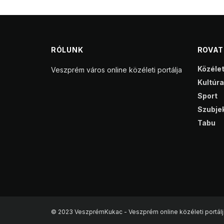
RÓLUNK
ROVA
Közéle
Veszprém város online közéleti portálja
Kultúra
Sport
Szubjek
Tabu
© 2023 VeszprémKukac - Veszprém online közéleti portálj