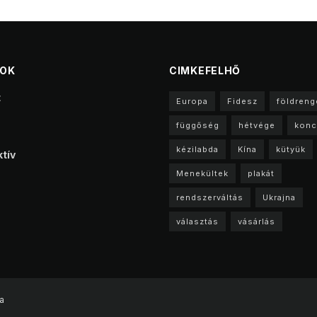
TOK
CIMKEFELHŐ
t
Europa
Fidesz
földreng
függőség
hétvége
konc
kézilabda
Kína
kütyük
tív
Menekültek
plakát
rendszerváltás
Ukrajna
választás
vásárlás
a