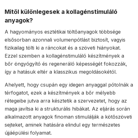
Mitől különlegesek a kollagénstimuláló
anyagok?
A hagyományos esztétikai töltőanyagok többsége
elsősorban azonnali volumenpótlást biztosít, vagyis
fizikailag tölti ki a ráncokat és a szöveti hiányokat.
Ezzel szemben a kollagénstimuláló készítmények a
bőr öngyógyító és regeneráló képességét fokozzák,
így a hatásuk eltér a klasszikus megoldásokétól.
Ahelyett, hogy csupán egy idegen anyaggal pótolnák a
térfogatot, ezek a készítmények a bőr mélyebb
rétegeibe jutva arra késztetik a szervezetet, hogy az
maga javítsa ki a strukturális hibákat. Az eljárás során
alkalmazott anyagok finoman stimulálják a kötőszöveti
sejteket, aminek hatására elindul egy természetes
újjáépülési folyamat.