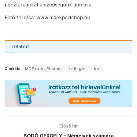
pénztárcánkat a szépségünk ápolása.
Fotó forrása: www.mdexpertshop.hu
related
Címkék:
MDExpert Pharma
kollagén
bor
Előző hír
BODÓ GERGELY – Némelyek számára