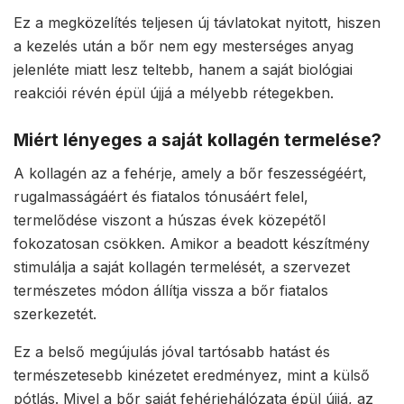
Ez a megközelítés teljesen új távlatokat nyitott, hiszen
a kezelés után a bőr nem egy mesterséges anyag
jelenléte miatt lesz teltebb, hanem a saját biológiai
reakciói révén épül újjá a mélyebb rétegekben.
Miért lényeges a saját kollagén termelése?
A kollagén az a fehérje, amely a bőr feszességéért,
rugalmasságáért és fiatalos tónusáért felel,
termelődése viszont a húszas évek közepétől
fokozatosan csökken. Amikor a beadott készítmény
stimulálja a saját kollagén termelését, a szervezet
természetes módon állítja vissza a bőr fiatalos
szerkezetét.
Ez a belső megújulás jóval tartósabb hatást és
természetesebb kinézetet eredményez, mint a külső
pótlás. Mivel a bőr saját fehérjehálózata épül újjá, az