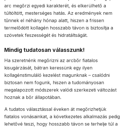
arc megőrzi egyedi karakterét, és elkerülhető a
túltöltött, mesterséges hatás. Az eredmények nem
tűnnek el néhány hónap alatt, hiszen a frissen
termelődött kollagén hosszabb távon is biztosítja a
szövetek feszességét és hidratáltságát.
Mindig tudatosan válasszunk!
Ha szeretnénk megőrizni az arcbőr fiatalos
kisugárzását, bátran keressünk egy ilyen
kollagénstimuláló kezelést magunknak – csalódni
biztosan nem fogunk, hiszen a tudományosan
megalapozott módszerek valódi szerkezeti változást
hoznak a bőr állapotában.
A tudatos választással éveken át megőrizhetjük
fiatalos vonásainkat, a következetes alkalmazás pedig
lehetővé teszi, hogy hosszabb távon se terhelje túl a