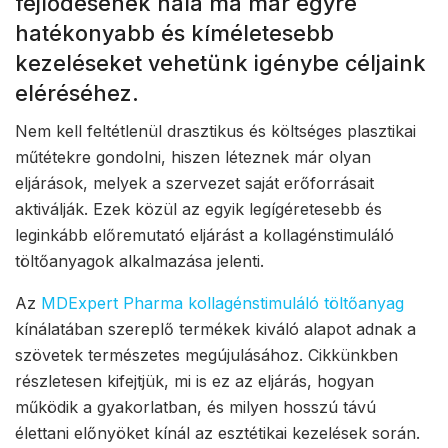
fejlődésének hála ma már egyre
hatékonyabb és kíméletesebb
kezeléseket vehetünk igénybe céljaink
eléréséhez.
Nem kell feltétlenül drasztikus és költséges plasztikai
műtétekre gondolni, hiszen léteznek már olyan
eljárások, melyek a szervezet saját erőforrásait
aktiválják. Ezek közül az egyik legígéretesebb és
leginkább előremutató eljárást a kollagénstimuláló
töltőanyagok alkalmazása jelenti.
Az
MDExpert Pharma kollagénstimuláló töltőanyag
kínálatában szereplő termékek kiváló alapot adnak a
szövetek természetes megújulásához. Cikkünkben
részletesen kifejtjük, mi is ez az eljárás, hogyan
működik a gyakorlatban, és milyen hosszú távú
élettani előnyöket kínál az esztétikai kezelések során.