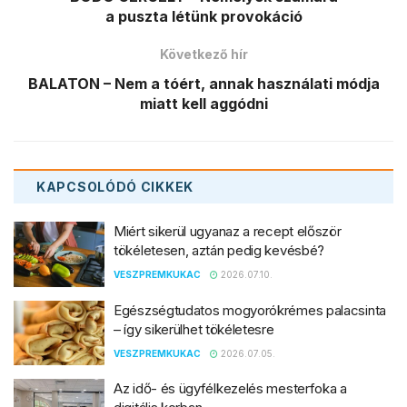
a puszta létünk provokáció
Következő hír
BALATON – Nem a tóért, annak használati módja
miatt kell aggódni
KAPCSOLÓDÓ
CIKKEK
Miért sikerül ugyanaz a recept először
tökéletesen, aztán pedig kevésbé?
VESZPREMKUKAC
2026.07.10.
Egészségtudatos mogyorókrémes palacsinta
– így sikerülhet tökéletesre
VESZPREMKUKAC
2026.07.05.
Az idő- és ügyfélkezelés mesterfoka a