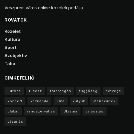
Veszprém város online közéleti portálja
ROVATOK
Közélet
Kultúra
Sport
Szubjektív
Tabu
CIMKEFELHŐ
Europa
Fidesz
földrengés
függőség
hétvége
koncert
kézilabda
Kína
kütyük
Menekültek
plakát
rendszerváltás
Ukrajna
választás
vásárlás