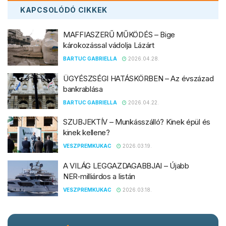
KAPCSOLÓDÓ
CIKKEK
MAFFIASZERŰ MŰKÖDÉS – Bige
károkozással vádolja Lázárt
BARTUC GABRIELLA
2026.04.28.
ÜGYÉSZSÉGI HATÁSKÖRBEN – Az évszázad
bankrablása
BARTUC GABRIELLA
2026.04.22.
SZUBJEKTÍV – Munkásszálló? Kinek épül és
kinek kellene?
VESZPREMKUKAC
2026.03.19.
A VILÁG LEGGAZDAGABBJAI – Újabb
NER‑milliárdos a listán
VESZPREMKUKAC
2026.03.18.