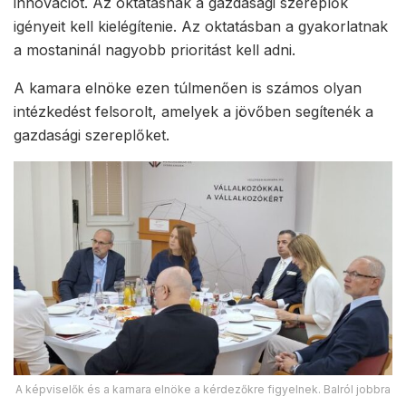
innovációt. Az oktatásnak a gazdasági szereplők
igényeit kell kielégítenie. Az oktatásban a gyakorlatnak
a mostaninál nagyobb prioritást kell adni.
A kamara elnöke ezen túlmenően is számos olyan
intézkedést felsorolt, amelyek a jövőben segítenék a
gazdasági szereplőket.
A képviselők és a kamara elnöke a kérdezőkre figyelnek. Balról jobbra