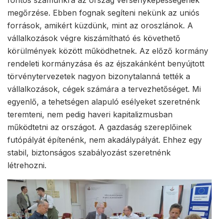
megőrzése. Ebben fognak segíteni nekünk az uniós
források, amikért küzdünk, mint az oroszlánok. A
vállalkozások végre kiszámítható és követhető
körülmények között működhetnek. Az előző kormány
rendeleti kormányzása és az éjszakánként benyújtott
törvénytervezetek nagyon bizonytalanná tették a
vállalkozások, cégek számára a tervezhetőséget. Mi
egyenlő, a tehetségen alapuló esélyeket szeretnénk
teremteni, nem pedig haveri kapitalizmusban
működtetni az országot. A gazdaság szereplőinek
futópályát építenénk, nem akadálypályát. Ehhez egy
stabil, biztonságos szabályozást szeretnénk
létrehozni.