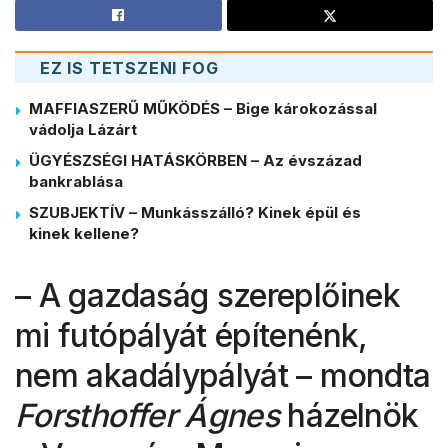
EZ IS TETSZENI FOG
MAFFIASZERŰ MŰKÖDÉS – Bige károkozással
vádolja Lázárt
ÜGYÉSZSÉGI HATÁSKÖRBEN – Az évszázad
bankrablása
SZUBJEKTÍV – Munkásszálló? Kinek épül és
kinek kellene?
– A gazdaság szereplőinek
mi futópályát építenénk,
nem akadálypályát – mondta
Forsthoffer Ágnes
házelnök