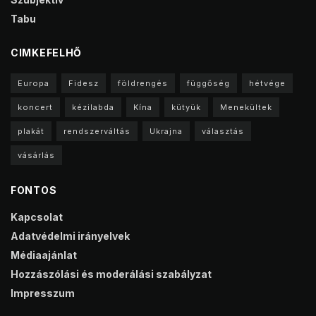
Tabu
CIMKEFELHŐ
Europa
Fidesz
földrengés
függőség
hétvége
koncert
kézilabda
Kína
kütyük
Menekültek
plakát
rendszerváltás
Ukrajna
választás
vásárlás
FONTOS
Kapcsolat
Adatvédelmi irányelvek
Médiaajánlat
Hozzászólási és moderálási szabályzat
Impresszum