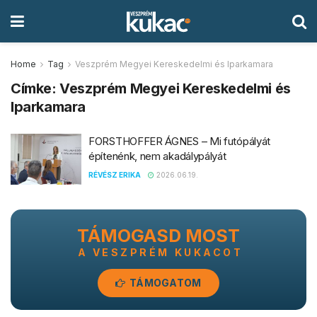
Home
Tag
Veszprém Megyei Kereskedelmi és Iparkamara
Címke:
Veszprém Megyei Kereskedelmi és
Iparkamara
FORSTHOFFER ÁGNES – Mi futópályát
építenénk, nem akadálypályát
RÉVÉSZ ERIKA
2026.06.19.
TÁMOGASD MOST
A VESZPRÉM KUKACOT
TÁMOGATOM