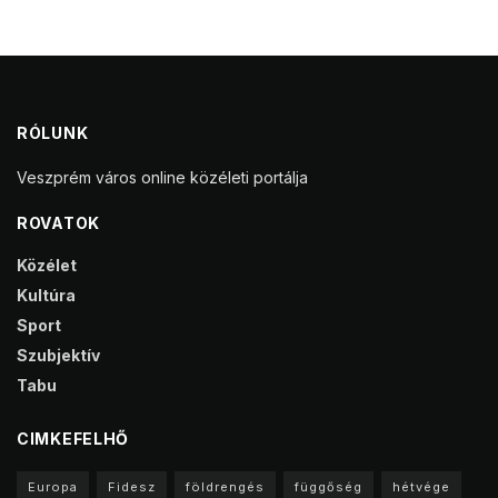
RÓLUNK
Veszprém város online közéleti portálja
ROVATOK
Közélet
Kultúra
Sport
Szubjektív
Tabu
CIMKEFELHŐ
Europa
Fidesz
földrengés
függőség
hétvége