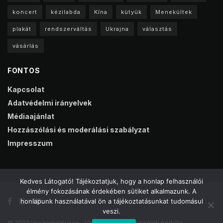
koncert
kézilabda
Kína
kütyük
Menekültek
plakát
rendszerváltás
Ukrajna
választás
vásárlás
FONTOS
Kapcsolat
Adatvédelmi irányelvek
Médiaajánlat
Hozzászólási és moderálási szabályzat
Impresszum
Kedves Látogató! Tájékoztatjuk, hogy a honlap felhasználói
élmény fokozásának érdekében sütiket alkalmazunk. A
honlapunk használatával ön a tájékoztatásunkat tudomásul
veszi.
© 2023 VeszprémKukac - Veszprém online közéleti portálja