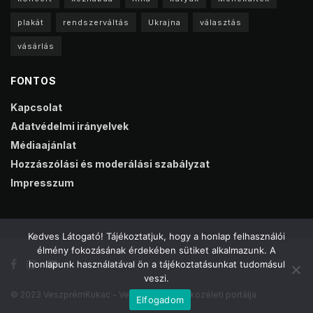
plakát
rendszerváltás
Ukrajna
választás
vásárlás
FONTOS
Kapcsolat
Adatvédelmi irányelvek
Médiaajánlat
Hozzászólási és moderálási szabályzat
Impresszum
Kedves Látogató! Tájékoztatjuk, hogy a honlap felhasználói
élmény fokozásának érdekében sütiket alkalmazunk. A
honlapunk használatával ön a tájékoztatásunkat tudomásul
veszi.
© 2023 VeszprémKukac - Veszprém online közéleti portálja
Elfogadom