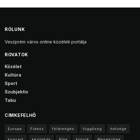
RÓLUNK
Veszprém város online közéleti portálja
ROVATOK
Közélet
Kultúra
Sport
Szubjektív
Tabu
CIMKEFELHŐ
Europa
Fidesz
földrengés
függőség
hétvége
koncert
kézilabda
Kína
kütyük
Menekültek