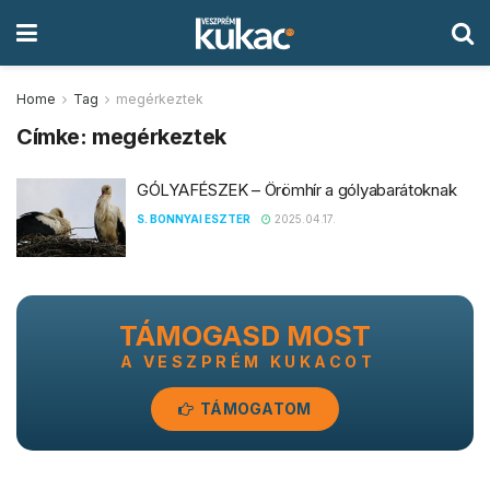
Home
Tag
megérkeztek
Címke:
megérkeztek
GÓLYAFÉSZEK – Örömhír a gólyabarátoknak
S. BONNYAI ESZTER
2025.04.17.
TÁMOGASD MOST
A VESZPRÉM KUKACOT
TÁMOGATOM