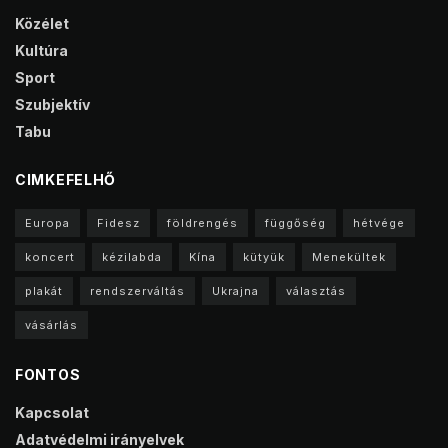
Közélet
Kultúra
Sport
Szubjektív
Tabu
CIMKEFELHŐ
Europa
Fidesz
földrengés
függőség
hétvége
koncert
kézilabda
Kína
kütyük
Menekültek
plakát
rendszerváltás
Ukrajna
választás
vásárlás
FONTOS
Kapcsolat
Adatvédelmi irányelvek