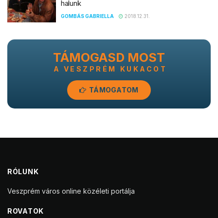
halunk
GOMBÁS GABRIELLA
2018.12.31.
TÁMOGASD MOST
A VESZPRÉM KUKACOT
TÁMOGATOM
RÓLUNK
Veszprém város online közéleti portálja
ROVATOK