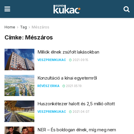
Home
Tag
Mészáros
Címke:
Mészáros
Milliók élnek zsúfolt lakásokban
VESZPREMKUKAC
2021.09.15.
Konzultáció a kínai egyetemről
RÉVÉSZ ERIKA
2021.05.19.
Huszonkétezer halott és 2,5 millió oltott
VESZPREMKUKAC
2021.04.07.
NER – És boldogan élnek, míg meg nem