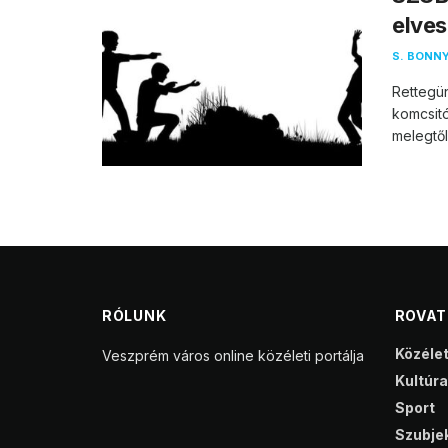
elves
S. BONNY
Rettegün
komcsitól
melegtől
RÓLUNK
ROVA
Közéle
Veszprém város online közéleti portálja
Kultúra
Sport
Szubjek