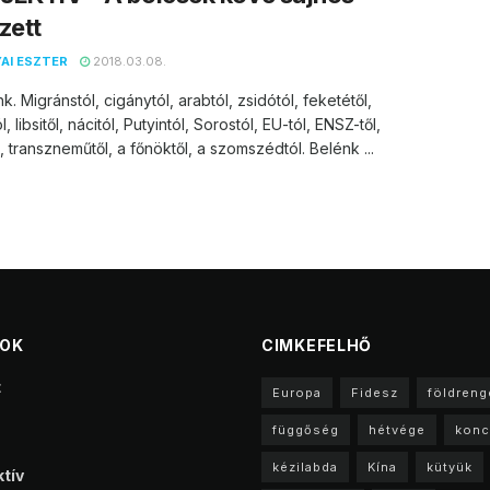
zett
AI ESZTER
2018.03.08.
k. Migránstól, cigánytól, arabtól, zsidótól, feketétől,
, libsitől, nácitól, Putyintól, Sorostól, EU-tól, ENSZ-től,
, transzneműtől, a főnöktől, a szomszédtól. Belénk ...
TOK
CIMKEFELHŐ
t
Europa
Fidesz
földreng
függőség
hétvége
konc
kézilabda
Kína
kütyük
tív