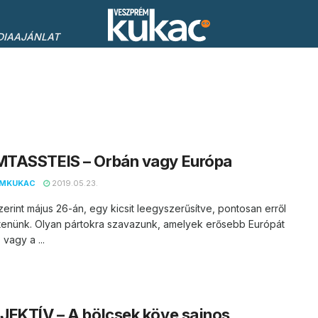
DIAAJÁNLAT
TASSTEIS – Orbán vagy Európa
EMKUKAC
2019.05.23.
erint május 26-án, egy kicsit leegyszerűsítve, pontosan erről
ntenünk. Olyan pártokra szavazunk, amelyek erősebb Európát
 vagy a ...
EKTÍV – A bölcsek köve sajnos