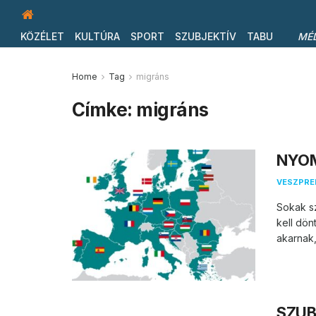
KÖZÉLET
KULTÚRA
SPORT
SZUBJEKTÍV
TABU
MÉ
Home
Tag
migráns
Címke:
migráns
NYOM
VESZPR
Sokak sz
kell dö
akarnak,
SZUBJ